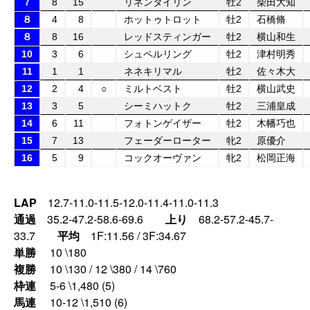
７
8
15
リネンタイリン
牡2
柴田大知
８
4
8
ホットゥトロット
牡2
石橋脩
８
8
16
レッドスティンガー
牡2
横山和生
10
3
6
シュペルリング
牡2
津村明秀
11
1
1
ネネキリマル
牡2
佐々木大
12
2
4
○
ミルトベスト
牡2
横山武史
13
3
5
シーミハットク
牡2
三浦皇成
14
6
11
フォトンゲイザー
牡2
木幡巧也
15
7
13
フェーダーローター
牝2
原優介
16
5
9
コックオーヴァン
牝2
松岡正海
LAP
12.7-11.0-11.5-12.0-11.4-11.0-11.3
通過
35.2-47.2-58.6-69.6
上り
68.2-57.2-45.7-
33.7
平均
1F:11.56 / 3F:34.67
単勝
10 \180
複勝
10 \130 / 12 \380 / 14 \760
枠連
5-6 \1,480 (5)
馬連
10-12 \1,510 (6)