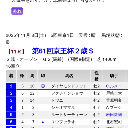
外れ
2025年11月 8日(土) 5回東京1日 天候 : 晴 馬場状態 :
良
第61回京王杯２歳Ｓ
【11Ｒ】
２歳・オープン・Ｇ２(馬齢) (国際)(指定) 芝 1400m
16頭立
性
着
枠
馬
印
馬名
騎手
齢
１
5
10
◎
ダイヤモンドノット
牡2
C.ルメー
２
6
12
フクチャンショウ
牡2
戸崎圭太
３
7
14
トワニ
牝2
菅原明良
４
1
2
シャオママル
牡2
A.プーシ
５
2
3
ルートサーティーン
牡2
岩田康誠
６
4
7
▲
ユウファラオ
牡2
北村宏司