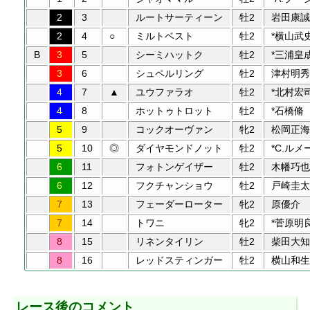
2
3
ルートサーティーン
牡2
岩田康誠
2
4
○
ミルトベスト
牡2
*横山武
B
3
5
シーミハットク
牡2
*三浦皇
3
6
シュペルリング
牡2
津村明秀
4
7
▲
ユウファラオ
牡2
*北村宏
4
8
ホットゥトロット
牡2
*石橋脩
5
9
コックオーヴァン
牝2
松岡正海
5
10
◎
ダイヤモンドノット
牡2
*C.ルメ
6
11
フォトンゲイザー
牡2
木幡巧也
6
12
フクチャンショウ
牡2
戸崎圭太
7
13
フェーダーローター
牝2
原優介
7
14
トワニ
牝2
*菅原明
8
15
リネンタイリン
牡2
柴田大知
8
16
レッドスティンガー
牡2
横山和生
レース後のコメント