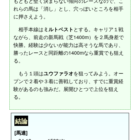
もともと堅く決まらない傾向のレースなので、こ
れらの馬は「消し」とし、穴っぽいところを相手
に押さえよう。
相手本線は
ミルトベスト
とする。キャリア１戦
ながら、前走の新馬戦（芝1400m）を２馬身差で
快勝。経験は少ないが能力は高そうな馬であり、
勝ったレースと同距離の1400mなら重賞でも狙え
る。
もう１頭は
ユウファラオ
を狙ってみよう。オー
プンで２着や３着に善戦しており、すでに重賞経
験があるのも強みだ。展開ひとつで上位を狙え
る。
結論
[馬連]