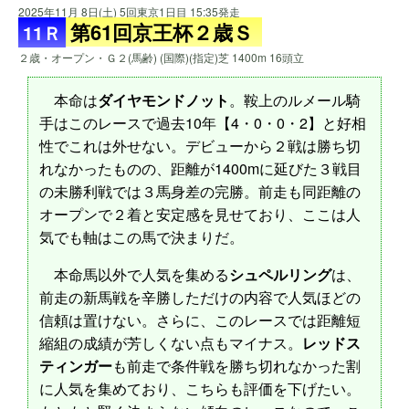
2025年11月 8日(土) 5回東京1日目 15:35発走
第61回京王杯２歳Ｓ
11Ｒ
２歳・オープン・Ｇ２(馬齢) (国際)(指定)芝 1400m 16頭立
本命は
ダイヤモンドノット
。鞍上のルメール騎
手はこのレースで過去10年【4・0・0・2】と好相
性でこれは外せない。デビューから２戦は勝ち切
れなかったものの、距離が1400mに延びた３戦目
の未勝利戦では３馬身差の完勝。前走も同距離の
オープンで２着と安定感を見せており、ここは人
気でも軸はこの馬で決まりだ。
本命馬以外で人気を集める
シュペルリング
は、
前走の新馬戦を辛勝しただけの内容で人気ほどの
信頼は置けない。さらに、このレースでは距離短
縮組の成績が芳しくない点もマイナス。
レッドス
ティンガー
も前走で条件戦を勝ち切れなかった割
に人気を集めており、こちらも評価を下げたい。