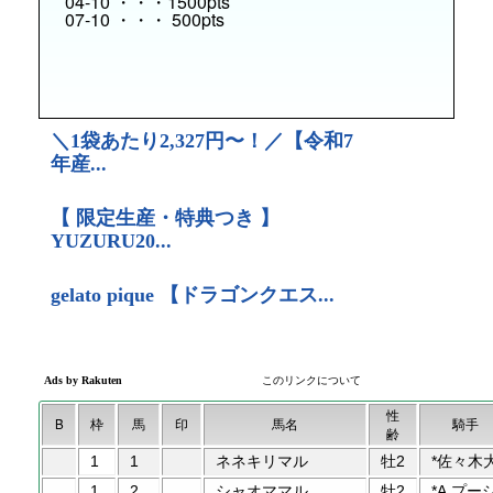
04-10 ・・・1500pts
07-10 ・・・ 500pts
性
B
枠
馬
印
馬名
騎手
齢
1
1
ネネキリマル
牡2
*佐々木
1
2
シャオママル
牡2
*A.プー