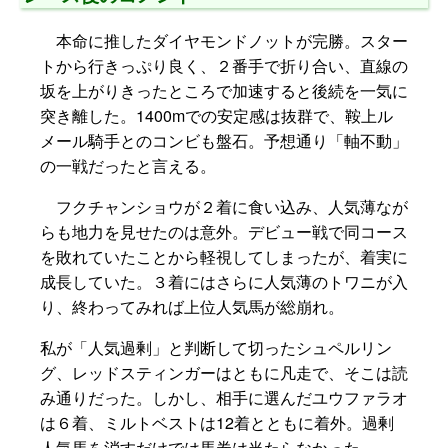
本命に推したダイヤモンドノットが完勝。スター
トから行きっぷり良く、２番手で折り合い、直線の
坂を上がりきったところで加速すると後続を一気に
突き離した。1400mでの安定感は抜群で、鞍上ル
メール騎手とのコンビも盤石。予想通り「軸不動」
の一戦だったと言える。
フクチャンショウが２着に食い込み、人気薄なが
らも地力を見せたのは意外。デビュー戦で同コース
を敗れていたことから軽視してしまったが、着実に
成長していた。３着にはさらに人気薄のトワニが入
り、終わってみれば上位人気馬が総崩れ。
私が「人気過剰」と判断して切ったシュペルリン
グ、レッドスティンガーはともに凡走で、そこは読
み通りだった。しかし、相手に選んだユウファラオ
は６着、ミルトベストは12着とともに着外。過剰
人気馬を消すだけでは馬券は当たらなかった。