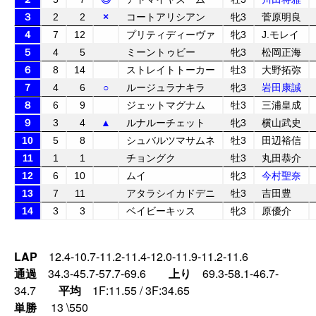
３
2
2
×
コートアリシアン
牝3
菅原明良
４
7
12
プリティディーヴァ
牝3
J.モレイ
５
4
5
ミーントゥビー
牝3
松岡正海
６
8
14
ストレイトトーカー
牡3
大野拓弥
７
4
6
○
ルージュラナキラ
牝3
岩田康誠
８
6
9
ジェットマグナム
牡3
三浦皇成
９
3
4
▲
ルナルーチェット
牝3
横山武史
10
5
8
シュバルツマサムネ
牡3
田辺裕信
11
1
1
チョングク
牡3
丸田恭介
12
6
10
ムイ
牝3
今村聖奈
13
7
11
アタラシイカドデニ
牡3
吉田豊
14
3
3
ベイビーキッス
牝3
原優介
LAP
12.4-10.7-11.2-11.4-12.0-11.9-11.2-11.6
通過
34.3-45.7-57.7-69.6
上り
69.3-58.1-46.7-
34.7
平均
1F:11.55 / 3F:34.65
単勝
13 \550