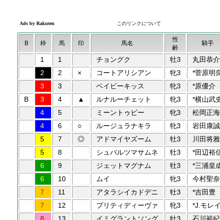
性
B
枠
馬
印
馬名
騎手
齢
1
1
チョングク
牡3
丸田恭介
2
2
×
コートアリシアン
牝3
*菅原明
3
3
ベイビーキッス
牝3
*原優介
B
3
4
▲
ルナルーチェット
牝3
*横山武
4
5
ミーントゥビー
牝3
松岡正海
4
6
○
ルージュラナキラ
牝3
岩田康誠
5
7
◎
アドマイヤズーム
牡3
川田将雅
5
8
シュバルツマサムネ
牡3
*田辺裕
6
9
ジェットマグナム
牡3
*三浦皇
6
10
ムイ
牝3
今村聖奈
7
11
アタラシイカドデニ
牡3
*吉田豊
7
12
プリティディーヴァ
牝3
*J.モレ
8
13
イミグラントソング
牡3
石川裕紀