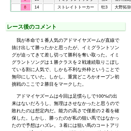
8
14
ストレイトトーカー
牡3
大野拓弥
レース後のコメント
我が本命で１番人気のアドマイヤズームが直線で
抜け出して勝ったかと思ったが、イミグラントソン
グが迫ってきて差し切って勝利を奪い取った。イミ
グラントソングは１勝クラスを２戦連続取りこぼし
ている割に人気で、しかも不利な外枠ということで
無印にしていた。しかし、重賞どころかオープン初
挑戦のここで２勝目をマークした。
アドマイヤズームは今回は足慣らしで100%の出
来はないだろうし、無理はさせなかったと思うので
敗れたのは想定内だ。能力の高さで僅差の２着を確
保した。しかし、勝ったのが私の狙い馬ではなかっ
たので予想はハズレ。３着には狙い馬のコートアリ