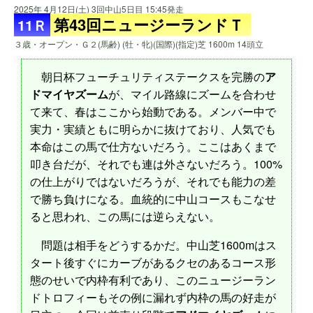
2025年 4月12日(土) 3回中山5日目 15:45発走
第43回ニュージーランドＴ
11Ｒ
３歳・オープン・Ｇ２(馬齢) (牡・牝)(国際)(指定)芝 1600m 14頭立
朝日杯フューチュリティステークスを完勝の
ア
ドマイヤズーム
が、マイル路線にズームを合わせ
て来て、春はここから始動である。メンバー中で
実力・実績ともに明らかに抜けており、人気でも
本命はこの馬で仕方ないだろう。ここはあくまで
叩き台だが、それでも連は外さないだろう。100%
の仕上がりではないだろうが、それでも能力の差
で勝ち負けになる。血統的に中山コースもこなせ
ると思われ、この馬には逆らえない。
問題は相手をどうするかだ。中山芝1600mはス
タート後すぐにカーブがあるクセのあるコース形
態のせいで内枠有利であり、このニュージーラン
ドトロフィーもその例に漏れず内枠の馬の好走が