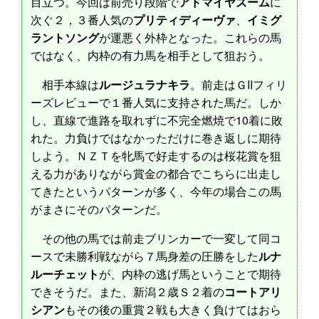
目立つ。今回は前売り段階で
アドマイヤズーム
に
次ぐ２，３番人気の
プリティディーヴァ
、
イミグ
ラントソング
が運悪く外枠となった。これらの馬
ではなく、内枠の有力馬を相手として狙おう。
相手本線は
ルージュラナキラ
。前走はＧIIフィリ
ーズレビューで１番人気に支持された馬だ。しか
し、直線で進路を取れずに不完全燃焼で10着に敗
れた。力負けではなかっただけに巻き返しに期待
しよう。ＮＺＴを牝馬で好走するのは桜花賞を狙
える力がありながら賞金の都合でこちらに出走し
てきたというパターンが多く、今年の場合この馬
がまさにそのパターンだ。
その他の馬では前走ブリンカーで一変して同コ
ースで未勝利戦ながら７馬身差の圧勝をした
ルナ
ルーチェット
が、内枠の逃げ馬ということで期待
できそうだ。また、新潟２歳Ｓ２着の
コートアリ
シアン
もその後の重賞２戦も大きく負けてはおら