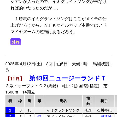
シアンが入ったので、イミグライトソングが来なけ
れば的中だったのだが…。
１勝馬のイミグラントソングはここがメイチの仕
上げだろうから、ＮＨＫマイルカップ本番ではアド
マイヤズームの逆転はあるだろう。
外れ
2025年 4月12日(土) 3回中山5日 天候 : 晴 馬場状態 :
良
第43回ニュージーランドＴ
【11Ｒ】
３歳・オープン・Ｇ２(馬齢) (牡・牝)(国際)(指定) 芝
1600m 14頭立
性
着
枠
馬
印
馬名
騎手
齢
１
8
13
イミグラントソング
牡3
石川裕紀
２
5
7
◎
アドマイヤズーム
牡3
川田将雅