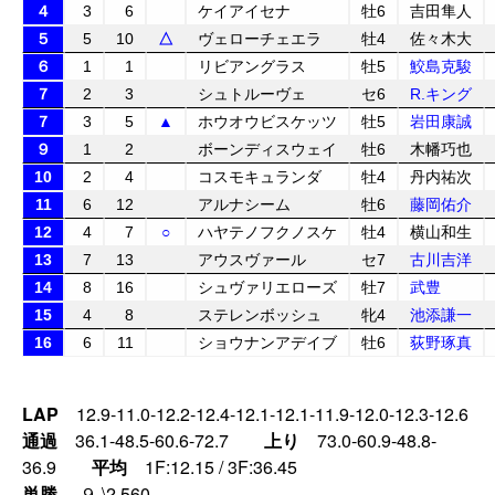
４
3
6
ケイアイセナ
牡6
吉田隼人
５
5
10
△
ヴェローチェエラ
牡4
佐々木大
６
1
1
リビアングラス
牡5
鮫島克駿
７
2
3
シュトルーヴェ
セ6
R.キング
７
3
5
▲
ホウオウビスケッツ
牡5
岩田康誠
９
1
2
ボーンディスウェイ
牡6
木幡巧也
10
2
4
コスモキュランダ
牡4
丹内祐次
11
6
12
アルナシーム
牡6
藤岡佑介
12
4
7
○
ハヤテノフクノスケ
牡4
横山和生
13
7
13
アウスヴァール
セ7
古川吉洋
14
8
16
シュヴァリエローズ
牡7
武豊
15
4
8
ステレンボッシュ
牝4
池添謙一
16
6
11
ショウナンアデイブ
牡6
荻野琢真
LAP
12.9-11.0-12.2-12.4-12.1-12.1-11.9-12.0-12.3-12.6
通過
36.1-48.5-60.6-72.7
上り
73.0-60.9-48.8-
36.9
平均
1F:12.15 / 3F:36.45
単勝
９ \2,560