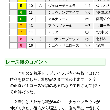
5
10
△
ヴェローチェエラ
牡4
佐々木大
6
11
ショウナンアデイブ
牡6
*荻野琢
6
12
アルナシーム
牡6
藤岡佑介
7
13
アウスヴァール
セ7
古川吉洋
7
14
アラタ
牡8
*浜中俊
8
15
◎
ココナッツブラウン
牝5
北村友一
8
16
シュヴァリエローズ
牡7
*武豊
レース後のコメント
一昨年の２着馬トップナイフが内から抜け出して
勝利を物にした。札幌記念３年連続出走で、３度目
の正直だ！コース実績のある馬なので押さえておい
て正解だった。
２着には大外から我が本命ココナッツブラウンが
伸びてきた。後方から猛追して、勝ち馬には惜しく