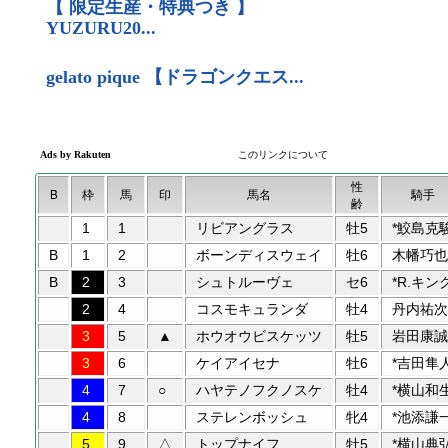
性
B
枠
馬
印
馬名
騎手
齢
1
1
リビアングラス
牡5
*鮫島克
B
1
2
ボーンディスウェイ
牡6
木幡巧也
B
2
3
シュトルーヴェ
セ6
*R.キン
2
4
コスモキュランダ
牡4
丹内祐次
3
5
▲
ホウオウビスケッツ
牡5
岩田康誠
3
6
ケイアイセナ
牡6
*吉田隼
4
7
○
ハヤテノフクノスケ
牡4
*横山和
4
8
ステレンボッシュ
牝4
*池添謙
5
9
△
トップナイフ
牡5
*横山典