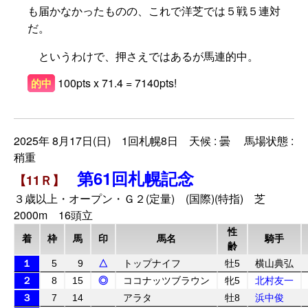
も届かなかったものの、これで洋芝では５戦５連対
だ。
というわけで、押さえではあるが馬連的中。
100pts x 71.4 = 7140pts!
的中
2025年 8月17日(日) 1回札幌8日 天候 : 曇 馬場状態 :
稍重
第61回札幌記念
【11Ｒ】
３歳以上・オープン・Ｇ２(定量) (国際)(特指) 芝
2000m 16頭立
性
着
枠
馬
印
馬名
騎手
齢
１
5
9
△
トップナイフ
牡5
横山典弘
２
8
15
◎
ココナッツブラウン
牝5
北村友一
３
7
14
アラタ
牡8
浜中俊