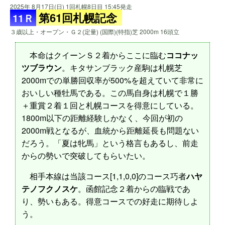
2025年 8月17日(日) 1回札幌8日目 15:45発走
第61回札幌記念
11Ｒ
３歳以上・オープン・Ｇ２(定量) (国際)(特指)芝 2000m 16頭立
本命はクイーンＳ２着からここに臨む
ココナッ
ツブラウン
。キタサンブラック産駒は札幌芝
2000mでの単勝回収率が500%を超えていて非常に
おいしい種牡馬である。この馬自身は札幌で１勝
＋重賞２着１回と札幌コースを得意にしている。
1800m以下の距離経験しかなく、今回が初の
2000m戦となるが、血統から距離延長も問題ない
だろう。「夏は牝馬」という格言もあるし、前走
からの勢いで突破してもらいたい。
相手本線は当該コース[1,1,0,0]のコース巧者
ハヤ
テノフクノスケ
。函館記念２着からの臨戦であ
り、勢いもある。得意コースでの好走に期待しよ
う。