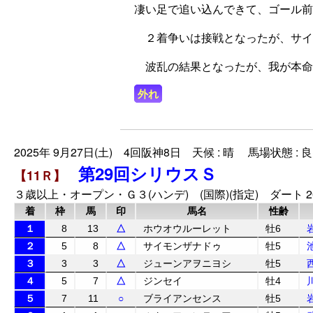
凄い足で追い込んできて、ゴール前
２着争いは接戦となったが、サイ
波乱の結果となったが、我が本命
外れ
2025年 9月27日(土) 4回阪神8日 天候 : 晴 馬場状態 : 良
第29回シリウスＳ
【11Ｒ】
３歳以上・オープン・Ｇ３(ハンデ) (国際)(指定) ダート 2
着
枠
馬
印
馬名
性齢
１
8
13
△
ホウオウルーレット
牡6
２
5
8
△
サイモンザナドゥ
牡5
３
3
3
△
ジューンアヲニヨシ
牡5
４
5
7
△
ジンセイ
牡4
５
7
11
○
ブライアンセンス
牡5