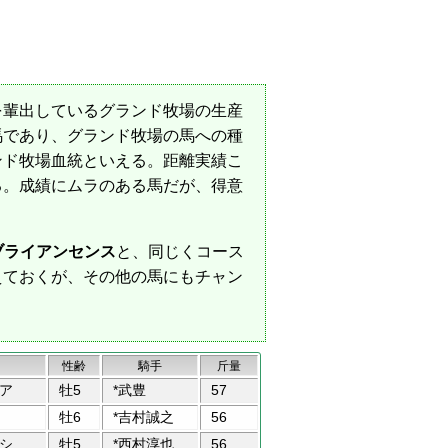
を輩出しているグランド牧場の生産
馬であり、グランド牧場の馬への種
ンド牧場血統といえる。距離実績こ
る。成績にムラのある馬だが、得意
ブライアンセンス
と、同じくコース
えておくが、その他の馬にもチャン
性齢
騎手
斤量
ア
牡5
*武豊
57
牡6
*吉村誠之
56
シ
牡5
*西村淳也
56