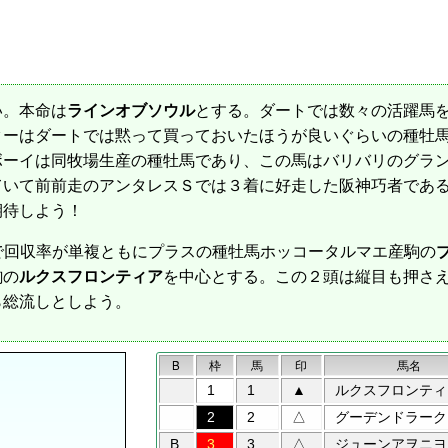
。本命は
ラインオブソウル
とする。ダートでは数々の活躍馬
ターはダートでは黙って買っておいたほうが良いぐらいの種牡
ボーイは同牧場生産の種牡馬であり、この馬はバリバリのグラ
ていて前前走のアンタレスＳでは３着に好走した阪神巧者であ
期待しよう！
で回収率が単複ともにプラスの種牡馬ホッコータルマエ産駒の
駒の
ルクスフロンティア
を中心とする。この２頭は縦目も押さ
ら総流しとしよう。
B
枠
馬
印
馬名
1
1
▲
ルクスフロンティ
2
2
△
グーデンドラーク
B
3
3
△
ジューンアヲニヨ