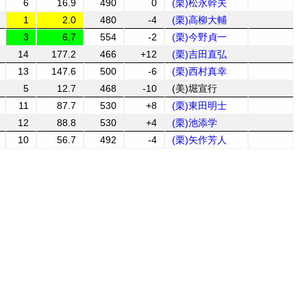
6
16.9
490
0
(栗)松永幹夫
1
2.0
480
-4
(栗)高柳大輔
3
6.7
554
-2
(栗)今野貞一
14
177.2
466
+12
(栗)吉田直弘
13
147.6
500
-6
(栗)西村真幸
5
12.7
468
-10
(美)堀宣行
11
87.7
530
+8
(栗)東田明士
12
88.8
530
+4
(栗)池添学
10
56.7
492
-4
(栗)矢作芳人