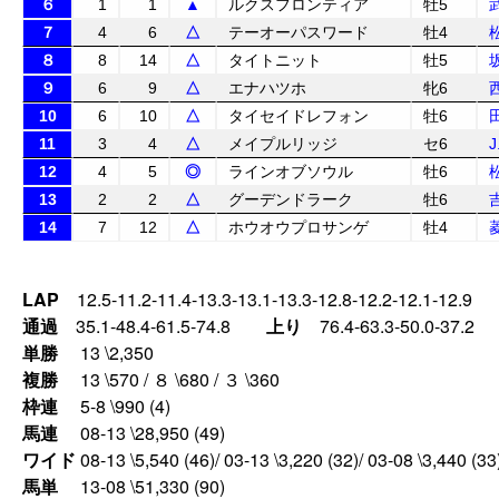
６
1
1
▲
ルクスフロンティア
牡5
７
4
6
△
テーオーパスワード
牡4
８
8
14
△
タイトニット
牡5
９
6
9
△
エナハツホ
牝6
10
6
10
△
タイセイドレフォン
牡6
11
3
4
△
メイプルリッジ
セ6
12
4
5
◎
ラインオブソウル
牡6
13
2
2
△
グーデンドラーク
牡6
14
7
12
△
ホウオウプロサンゲ
牡4
LAP
12.5-11.2-11.4-13.3-13.1-13.3-12.8-12.2-12.1-12.9
通過
35.1-48.4-61.5-74.8
上り
76.4-63.3-50.0-37.2
単勝
13 \2,350
複勝
13 \570 / ８ \680 / ３ \360
枠連
5-8 \990 (4)
馬連
08-13 \28,950 (49)
ワイド
08-13 \5,540 (46)/ 03-13 \3,220 (32)/ 03-08 \3,440 (33
馬単
13-08 \51,330 (90)