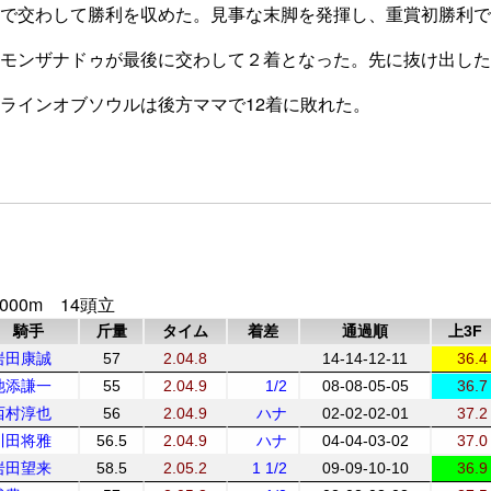
で交わして勝利を収めた。見事な末脚を発揮し、重賞初勝利で
モンザナドゥが最後に交わして２着となった。先に抜け出した
ラインオブソウルは後方ママで12着に敗れた。
000m 14頭立
騎手
斤量
タイム
着差
通過順
上3F
岩田康誠
57
2.04.8
14-14-12-11
36.4
池添謙一
55
2.04.9
1/2
08-08-05-05
36.7
西村淳也
56
2.04.9
ハナ
02-02-02-01
37.2
川田将雅
56.5
2.04.9
ハナ
04-04-03-02
37.0
岩田望来
58.5
2.05.2
1 1/2
09-09-10-10
36.9