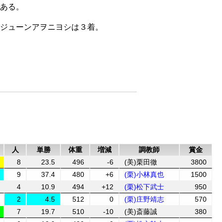
ある。
ジューンアヲニヨシは３着。
人
単勝
体重
増減
調教師
賞金
8
23.5
496
-6
(美)栗田徹
3800
9
37.4
480
+6
(栗)小林真也
1500
4
10.9
494
+12
(栗)松下武士
950
2
4.5
512
0
(栗)庄野靖志
570
7
19.7
510
-10
(美)斎藤誠
380