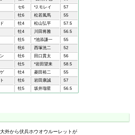
セ6
*J.モレイ
57
牡6
松若風馬
55
ド
牡4
松山弘平
57.5
牡4
川田将雅
56.5
牡5
*池添謙一
55
牝6
西塚洸二
52
ン
牡6
田口貫太
56
牡5
*岩田望来
58.5
ゲ
牡4
菱田裕二
55
ト
牡6
岩田康誠
57
牡5
坂井瑠星
56.5
大外から伏兵ホウオウルーレットが