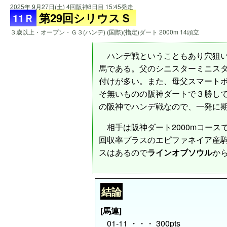
2025年 9月27日(土) 4回阪神8日目 15:45発走
第29回シリウスＳ
11Ｒ
３歳以上・オープン・Ｇ３(ハンデ) (国際)(指定)ダート 2000m 14頭立
ハンデ戦ということもあり穴狙い
馬である。父のシニスターミニス
付けが多い。また、母父スマート
そ無いものの阪神ダートで３勝し
の阪神でハンデ戦なので、一発に
相手は阪神ダート2000mコース
回収率プラスのエピファネイア産
スはあるので
ラインオブソウル
か
結論
[馬連]
01-11 ・・・ 300pts