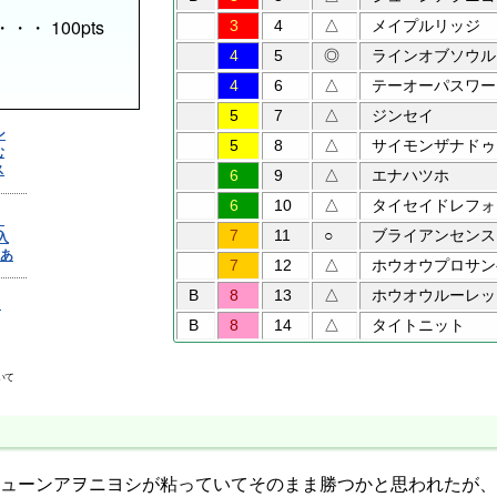
) ・・・ 100pts
3
4
△
メイプルリッジ
4
5
◎
ラインオブソウル
4
6
△
テーオーパスワー
5
7
△
ジンセイ
5
8
△
サイモンザナドゥ
6
9
△
エナハツホ
6
10
△
タイセイドレフォ
7
11
○
ブライアンセンス
7
12
△
ホウオウプロサン
B
8
13
△
ホウオウルーレッ
B
8
14
△
タイトニット
ューンアヲニヨシが粘っていてそのまま勝つかと思われたが、