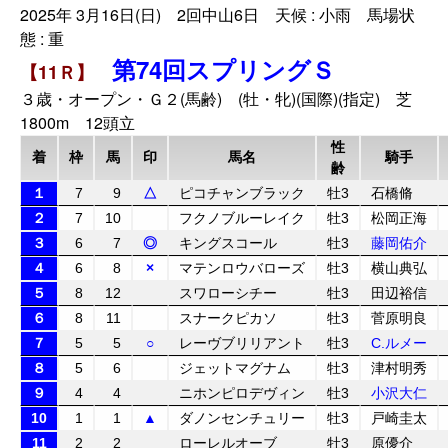
2025年 3月16日(日) 2回中山6日 天候 : 小雨 馬場状
態 : 重
第74回スプリングＳ
【11Ｒ】
３歳・オープン・Ｇ２(馬齢) (牡・牝)(国際)(指定) 芝
1800m 12頭立
性
着
枠
馬
印
馬名
騎手
齢
１
7
9
△
ピコチャンブラック
牡3
石橋脩
２
7
10
フクノブルーレイク
牡3
松岡正海
３
6
7
◎
キングスコール
牡3
藤岡佑介
４
6
8
×
マテンロウバローズ
牡3
横山典弘
５
8
12
スワローシチー
牡3
田辺裕信
６
8
11
スナークピカソ
牡3
菅原明良
７
5
5
○
レーヴブリリアント
牡3
C.ルメー
８
5
6
ジェットマグナム
牡3
津村明秀
９
4
4
ニホンピロデヴィン
牡3
小沢大仁
10
1
1
▲
ダノンセンチュリー
牡3
戸崎圭太
11
2
2
ローレルオーブ
牡3
原優介