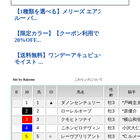
性
B
枠
馬
印
馬名
騎手
齢
1
1
▲
ダノンセンチュリー
牡3
*戸崎圭
2
2
ローレルオーブ
牡3
*原優介
3
3
クモヒトツナイ
牡3
*横山和
4
4
ニホンピロデヴィン
牡3
小沢大仁
5
5
○
レーヴブリリアント
牡3
*C.ルメ