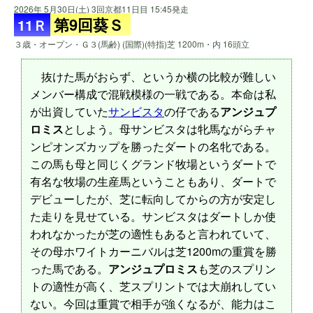
2026年 5月30日(土) 3回京都11日目 15:45発走
第9回葵Ｓ
11Ｒ
３歳・オープン・Ｇ３(馬齢) (国際)(特指)芝 1200m・内 16頭立
抜けた馬がおらず、というか横の比較が難しい
メンバー構成で混戦模様の一戦である。本命は私
が出資していた
サンビスタ
の仔である
アンジュプ
ロミス
としよう。母サンビスタは牝馬ながらチャ
ンピオンズカップを勝ったダートの名牝である。
この馬も母と同じくグランド牧場というダートで
有名な牧場の生産馬ということもあり、ダートで
デビューしたが、芝に転向してからの方が安定し
た走りを見せている。サンビスタはダートしか使
われなかったが芝の適性もあると言われていて、
その母ホワイトカーニバルは芝1200mの重賞を勝
った馬である。
アンジュプロミス
も芝のスプリン
トの適性が高く、芝スプリントでは大崩れしてい
ない。今回は重賞で相手が強くなるが、能力はこ