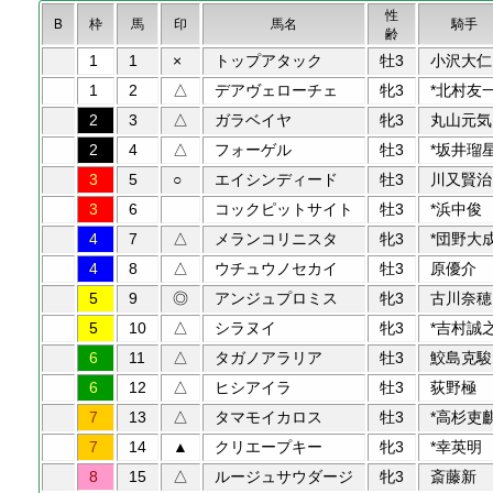
性
B
枠
馬
印
馬名
騎手
齢
1
1
×
トップアタック
牡3
小沢大仁
1
2
△
デアヴェローチェ
牝3
*北村友
2
3
△
ガラベイヤ
牝3
丸山元気
2
4
△
フォーゲル
牡3
*坂井瑠
3
5
○
エイシンディード
牡3
川又賢治
3
6
コックピットサイト
牡3
*浜中俊
4
7
△
メランコリニスタ
牝3
*団野大
4
8
△
ウチュウノセカイ
牡3
原優介
5
9
◎
アンジュプロミス
牝3
古川奈穂
5
10
△
シラヌイ
牝3
*吉村誠
6
11
△
タガノアラリア
牡3
鮫島克駿
6
12
△
ヒシアイラ
牡3
荻野極
7
13
△
タマモイカロス
牡3
*高杉吏
7
14
▲
クリエープキー
牝3
*幸英明
8
15
△
ルージュサウダージ
牝3
斎藤新