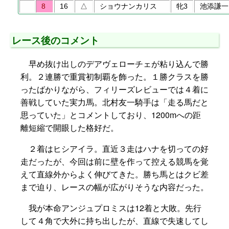
8
16
△
ショウナンカリス
牝3
池添謙一
レース後のコメント
早め抜け出しのデアヴェローチェが粘り込んで勝
利。２連勝で重賞初制覇を飾った。１勝クラスを勝
ったばかりながら、フィリーズレビューでは４着に
善戦していた実力馬。北村友一騎手は「走る馬だと
思っていた」とコメントしており、1200mへの距
離短縮で開眼した格好だ。
２着はヒシアイラ。直近３走はハナを切っての好
走だったが、今回は前に壁を作って控える競馬を覚
えて直線外からよく伸びてきた。勝ち馬とはクビ差
まで迫り、レースの幅が広がりそうな内容だった。
我が本命アンジュプロミスは12着と大敗。先行
して４角で大外に持ち出したが、直線で失速してし