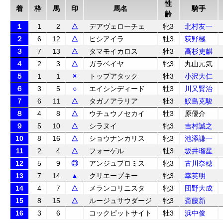
性
着
枠
馬
印
馬名
騎手
齢
１
1
2
△
デアヴェローチェ
牝3
北村友一
２
6
12
△
ヒシアイラ
牡3
荻野極
３
7
13
△
タマモイカロス
牡3
高杉吏麒
４
2
3
△
ガラベイヤ
牝3
丸山元気
５
1
1
×
トップアタック
牡3
小沢大仁
６
3
5
○
エイシンディード
牡3
川又賢治
７
6
11
△
タガノアラリア
牡3
鮫島克駿
８
4
8
△
ウチュウノセカイ
牡3
原優介
９
5
10
△
シラヌイ
牝3
吉村誠之
10
8
16
△
ショウナンカリス
牝3
池添謙一
11
2
4
△
フォーゲル
牡3
坂井瑠星
12
5
9
◎
アンジュプロミス
牝3
古川奈穂
13
7
14
▲
クリエープキー
牝3
幸英明
14
4
7
△
メランコリニスタ
牝3
団野大成
15
8
15
△
ルージュサウダージ
牝3
斎藤新
16
3
6
コックピットサイト
牡3
浜中俊