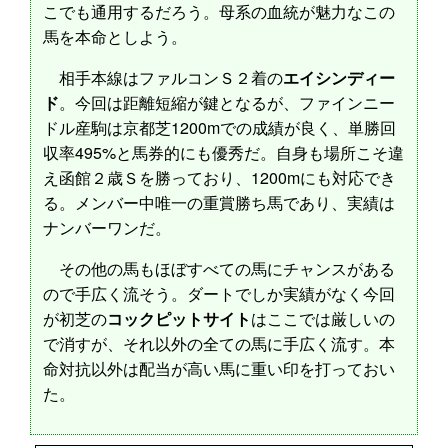
こでも通用するだろう。母系の血統が魅力なこの
馬を本命としよう。
相手本線はファルコンＳ２着の
エイシンディー
ド
。今回は距離短縮が鍵となるが、ファインニー
ドル産駒は京都芝1200mでの成績が良く、単勝回
収率495%と馬券的にも優秀だ。自身も場所こそ違
え函館２歳Ｓを勝っており、1200mにも対応でき
る。メンバー中唯一の重賞勝ち馬であり、実績は
ナンバーワンだ。
その他の馬もほぼすべての馬にチャンスがある
ので手広く流そう。ダートでしか実績がなく今回
が初芝の
コックピットサイト
はここでは厳しいの
で消すが、それ以外の全ての馬に手広く流す。本
命対抗以外は配当が高い馬に重い印を打っておい
た。