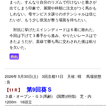
まった。すんなり自分のリズムで行けないと脆さが
出てしまう印象で、展開や枠順に注文がつく馬かも
しれない。母サンビスタ譲りのポテンシャルは信じ
たいが、もう少し状況が整う場面を待ちたい。
対抗に挙げたエイシンディードは６着に敗れた。
今回は下げて３番手から進み、やりたいレースはで
きたようだが、直線で勝ち馬に交わされた後は粘り
を欠いた。
外れ
2026年 5月30日(土) 3回京都11日 天候 : 晴 馬場状態
: 良
第9回葵Ｓ
【11Ｒ】
３歳・オープン・Ｇ３(馬齢) (国際)(特指) 芝・内
1200m 16頭立