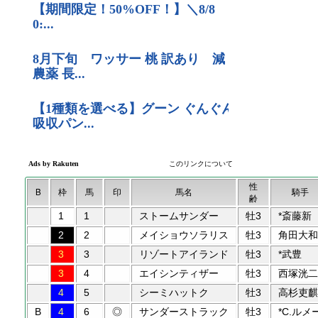
性
B
枠
馬
印
馬名
騎手
齢
1
1
ストームサンダー
牡3
*斎藤新
2
2
メイショウソラリス
牡3
角田大和
3
3
リゾートアイランド
牡3
*武豊
3
4
エイシンティザー
牡3
西塚洸二
4
5
シーミハットク
牡3
高杉吏麒
B
4
6
◎
サンダーストラック
牡3
*C.ルメ