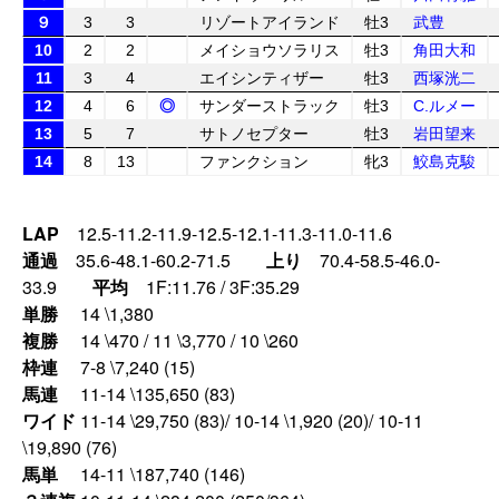
９
3
3
リゾートアイランド
牡3
武豊
10
2
2
メイショウソラリス
牡3
角田大和
11
3
4
エイシンティザー
牡3
西塚洸二
12
4
6
◎
サンダーストラック
牡3
C.ルメー
13
5
7
サトノセプター
牡3
岩田望来
14
8
13
ファンクション
牝3
鮫島克駿
LAP
12.5-11.2-11.9-12.5-12.1-11.3-11.0-11.6
通過
35.6-48.1-60.2-71.5
上り
70.4-58.5-46.0-
33.9
平均
1F:11.76 / 3F:35.29
単勝
14 \1,380
複勝
14 \470 / 11 \3,770 / 10 \260
枠連
7-8 \7,240 (15)
馬連
11-14 \135,650 (83)
ワイド
11-14 \29,750 (83)/ 10-14 \1,920 (20)/ 10-11
\19,890 (76)
馬単
14-11 \187,740 (146)