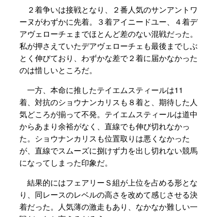
２着争いは接戦となり、２番人気のサンアントワ
ーヌがわずかに先着。３着アイニードユー、４着デ
アヴェローチェまでほとんど差のない混戦だった。
私が押さえていたデアヴェローチェも最後までしぶ
とく伸びており、わずかな差で２着に届かなかった
のは惜しいところだ。
一方、本命に推したテイエムスティールは11
着、対抗のショウナンカリスも８着と、期待した人
気どころが揃って不発。テイエムスティールは道中
からあまり余裕がなく、直線でも伸び切れなかっ
た。ショウナンカリスも位置取りは悪くなかった
が、直線でスムーズに捌けず力を出し切れない競馬
になってしまった印象だ。
結果的にはフェアリーＳ組が上位を占める形とな
り、同レースのレベルの高さを改めて感じさせる決
着だった。人気薄の激走もあり、なかなか難しい一