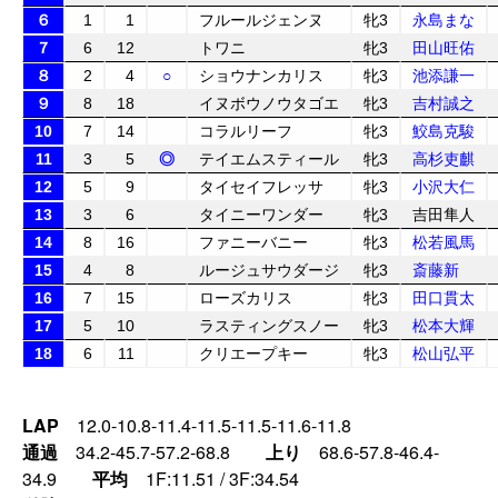
６
1
1
フルールジェンヌ
牝3
永島まな
７
6
12
トワニ
牝3
田山旺佑
８
2
4
○
ショウナンカリス
牝3
池添謙一
９
8
18
イヌボウノウタゴエ
牝3
吉村誠之
10
7
14
コラルリーフ
牝3
鮫島克駿
11
3
5
◎
テイエムスティール
牝3
高杉吏麒
12
5
9
タイセイフレッサ
牝3
小沢大仁
13
3
6
タイニーワンダー
牝3
吉田隼人
14
8
16
ファニーバニー
牝3
松若風馬
15
4
8
ルージュサウダージ
牝3
斎藤新
16
7
15
ローズカリス
牝3
田口貫太
17
5
10
ラスティングスノー
牝3
松本大輝
18
6
11
クリエープキー
牝3
松山弘平
LAP
12.0-10.8-11.4-11.5-11.5-11.6-11.8
通過
34.2-45.7-57.2-68.8
上り
68.6-57.8-46.4-
34.9
平均
1F:11.51 / 3F:34.54