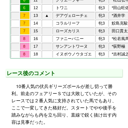
6
11
クリエープキー
牝3
*松山弘
6
12
トワニ
牝3
*田山旺
7
13
▲
デアヴェローチェ
牝3
*酒井学
7
14
コラルリーフ
牝3
鮫島克駿
7
15
ローズカリス
牝3
田口貫太
8
16
ファニーバニー
牝3
*松若風
8
17
サンアントワーヌ
牝3
*荻野極
8
18
イヌボウノウタゴエ
牝3
*吉村誠
レース後のコメント
10番人気の伏兵ギリーズボールが差し切って勝
利。前走のフェアリーＳでは大敗していたが、その
レースでは２番人気に支持されていた馬でもあり、
ここで一変してきた格好だ。スタートでやや後手を
踏みながらも内を立ち回り、直線で鋭く抜け出す内
容は見事だった。