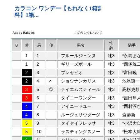
性
B
枠
馬
印
馬名
騎手
齢
1
1
フルールジェンヌ
牝3
*永島ま
1
2
ギリーズボール
牝3
*西塚洸
2
3
プレセピオ
牝3
*富田暁
2
4
○
ショウナンカリス
牝3
池添謙一
3
5
◎
テイエムスティール
牝3
高杉吏麒
3
6
タイニーワンダー
牝3
*吉田隼
4
7
アイニードユー
牝3
*西村淳
4
8
ルージュサウダージ
牝3
斎藤新
5
9
タイセイフレッサ
牝3
*小沢大
5
10
ラスティングスノー
牝3
*松本大