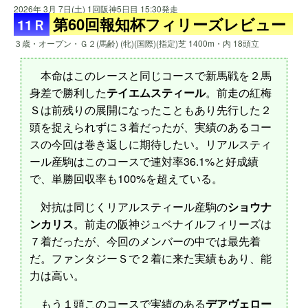
2026年 3月 7日(土) 1回阪神5日目 15:30発走
第60回報知杯フィリーズレビュー
11Ｒ
３歳・オープン・Ｇ２(馬齢) (牝)(国際)(指定)芝 1400m・内 18頭立
本命はこのレースと同じコースで新馬戦を２馬
身差で勝利した
テイエムスティール
。前走の紅梅
Ｓは前残りの展開になったこともあり先行した２
頭を捉えられずに３着だったが、実績のあるコー
スの今回は巻き返しに期待したい。リアルスティ
ール産駒はこのコースで連対率36.1%と好成績
で、単勝回収率も100%を超えている。
対抗は同じくリアルスティール産駒の
ショウナ
ンカリス
。前走の阪神ジュベナイルフィリーズは
７着だったが、今回のメンバーの中では最先着
だ。ファンタジーＳで２着に来た実績もあり、能
力は高い。
もう１頭このコースで実績のある
デアヴェロー