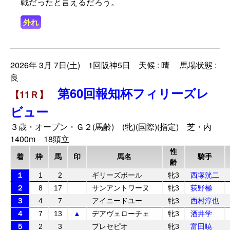
戦だったと言えるだろう。
外れ
2026年 3月 7日(土) 1回阪神5日 天候 : 晴 馬場状態 :
良
第60回報知杯フィリーズレ
【11Ｒ】
ビュー
３歳・オープン・Ｇ２(馬齢) (牝)(国際)(指定) 芝・内
1400m 18頭立
性
着
枠
馬
印
馬名
騎手
齢
１
1
2
ギリーズボール
牝3
西塚洸二
２
8
17
サンアントワーヌ
牝3
荻野極
３
4
7
アイニードユー
牝3
西村淳也
４
7
13
▲
デアヴェローチェ
牝3
酒井学
５
2
3
プレセピオ
牝3
富田暁