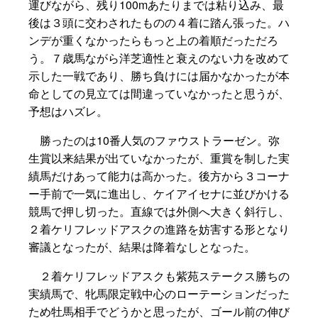
運びながら、残り100mあたりまでは粘り込み、最
後は３頭に交わされたものの４着に踏ん張った。ハ
ンデが重くなかったらもっと上の着順だっただろ
う。７歳馬ながら洋芝適性と衰えのない力を改めて
示した一戦であり、勝ち負けには届かなかったが本
命としての見立ては間違っていなかったと思うが、
予想はハズレ。
勝ったのは10番人気のファウストラーゼン。弥
生賞以来結果が出ていなかったが、重賞を制した実
績馬だけあって能力は高かった。後方から３コーナ
ー手前で一気に進出し、ケイアイセナに並びかける
競馬で押し切った。直線では外側へ大きく斜行し、
２着ケリフレッドアスクの進路を妨害する形となり
審議となったが、結果は降着なしとなった。
２着ケリフレッドアスクも紫苑ステークス勝ちの
実績馬で、牝馬限定戦中心のローテーションだった
ため牡馬相手でどうかと思ったが、ゴール前の伸び