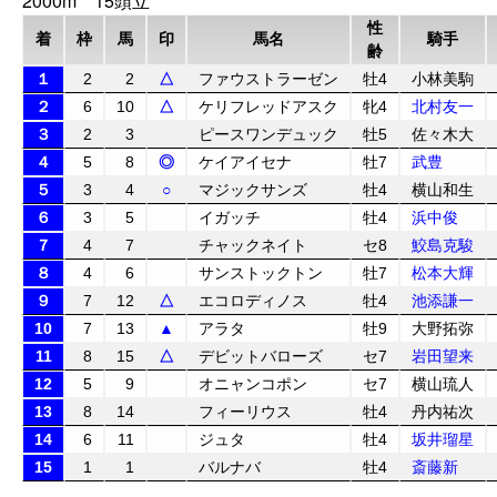
2000m 15頭立
性
着
枠
馬
印
馬名
騎手
齢
１
2
2
△
ファウストラーゼン
牡4
小林美駒
２
6
10
△
ケリフレッドアスク
牝4
北村友一
３
2
3
ピースワンデュック
牡5
佐々木大
４
5
8
◎
ケイアイセナ
牡7
武豊
５
3
4
○
マジックサンズ
牡4
横山和生
６
3
5
イガッチ
牡4
浜中俊
７
4
7
チャックネイト
セ8
鮫島克駿
８
4
6
サンストックトン
牡7
松本大輝
９
7
12
△
エコロディノス
牡4
池添謙一
10
7
13
▲
アラタ
牡9
大野拓弥
11
8
15
△
デビットバローズ
セ7
岩田望来
12
5
9
オニャンコポン
セ7
横山琉人
13
8
14
フィーリウス
牡4
丹内祐次
14
6
11
ジュタ
牡4
坂井瑠星
15
1
1
バルナバ
牡4
斎藤新