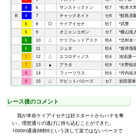
4
6
サンストックトン
牡7
*松本大
B
4
7
チャックネイト
セ8
*鮫島克
5
8
◎
ケイアイセナ
牡7
*武豊
5
9
オニャンコポン
セ7
*横山琉
6
10
△
ケリフレッドアスク
牝4
*北村友
6
11
ジュタ
牡4
*坂井瑠
7
12
△
エコロディノス
牡4
池添謙一
7
13
▲
アラタ
牡9
*大野拓
8
14
フィーリウス
牡4
*丹内祐
8
15
△
デビットバローズ
セ7
岩田望来
レース後のコメント
我が本命ケイアイセナは好スタートからハナを奪
い、理想通りの逃げに持ち込むことができた。
1000m通過58秒5という決して楽ではないペースで