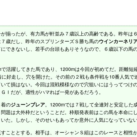
が揃ったが、有力馬が軒並み７歳以上の高齢である。昨年は６
は７歳だし、昨年のスプリンターズＳ勝ち馬の
ウインカーネリ
てにできないし、若手の台頭もありそうなので、６歳以下の馬
0mで活躍してきた馬であり、1200mは今回が初めてだ。距離
着に好走し、穴を開けた。その前の２戦も条件戦を10番人気で
いて損はない。今回は混戦模様なので穴狙いにはうってつけのこ
りＧＩだが、適性がハマれば一発があるだろう。
２着の
ジューンブレア
。1200mでは７戦して全連対と安定し
。問題は大外枠だということだ。枠順発表前はこの馬を本命に
引いた。しかし、そのせいもあってか意外に人気になっていな
すこととする。相手は、オーシャンＳ組はこのレースと相性が