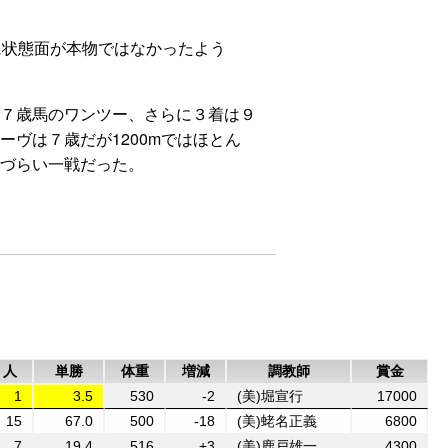
に状態面が本物ではなかったよう
７歳馬のワンツー、さらに３着は９
ヴは７歳だが1200mではほとん
づらい一戦だった。
人
単勝
体重
増減
調教師
賞金
1
3.5
530
-2
(美)堀宣行
17000
15
67.0
500
-18
(美)蛯名正義
6800
7
19.4
516
+3
(美)鹿戸雄一
4300