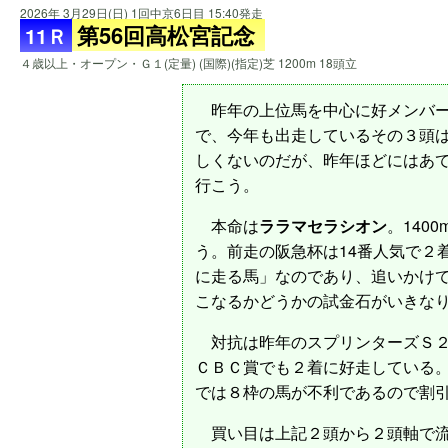
2026年 3月29日(日) 1回中京6日目 15:40発走
第56回高松宮記念
11Ｒ
４歳以上・オープン・Ｇ１(定量) (国際)(指定)芝 1200m 18頭立
昨年の上位馬を中心に好メンバー
で、今年も出走しているその３頭
しくないのだが、昨年ほどにはあ
行こう。
本命は
ララマセラシオン
。140
う。前走の阪急杯は14番人気で２
に走る馬」なのであり、追いかけて
こなるかどうかの試金石がいきな
対抗は昨年のスプリンターズＳ
ＣＢＣ賞でも２着に好走している
では８枠の馬が不利であるので割
買い目は上記２頭から２頭軸で流