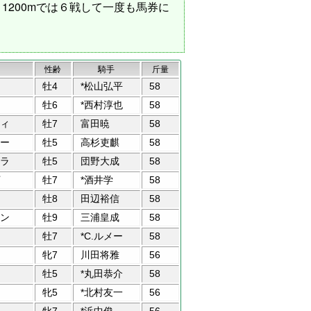
1200mでは６戦して一度も馬券に
性齢
騎手
斤量
牡4
*松山弘平
58
牡6
*西村淳也
58
ィ
牡7
富田暁
58
ー
牡5
高杉吏麒
58
ラ
牡5
団野大成
58
牡7
*酒井学
58
牡8
田辺裕信
58
ン
牡9
三浦皇成
58
牡7
*C.ルメー
58
牝7
川田将雅
56
牡5
*丸田恭介
58
牝5
*北村友一
56