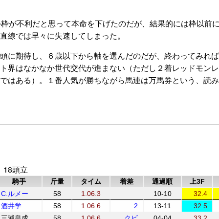
外枠が不利だと思って本命を下げたのだが、結果的には枠以前
直線では早々に失速してしまった。
頭に期待し、６歳以下から軸を選んだのだが、終わってみれば
ト界はなかなか世代交代が進まない（ただし２着レッドモンレー
ではある）。１番人気が勝ちながら馬連は万馬券という、読み
 18頭立
騎手
斤量
タイム
着差
通過順
上3F
C.ルメー
58
1.06.3
10-10
32.4
酒井学
58
1.06.6
2
13-11
32.5
三浦皇成
58
1.06.6
クビ
04-04
33.2