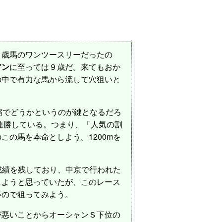
歳馬のワンツースリーだったの
アン
に至っては９歳だ。来てもおか
の中で有力な馬から流して穴狙いと
短縮でどうかというのが鍵となるだろ
連勝している。つまり、「人気の割
の馬を本命としよう。1200mを
た成績を残しており、中京で行われた
しようと思っていたが、このレース
いので狙ってみよう。
悪いことからオーシャンＳ下位の