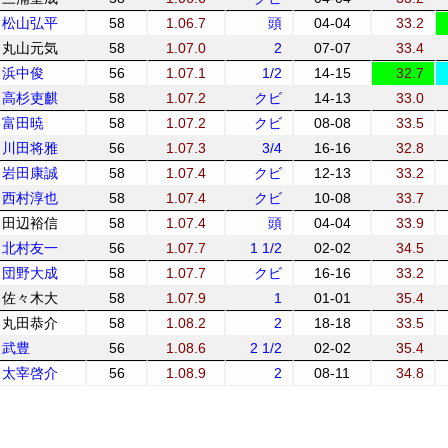
松山弘平
58
1.06.7
頭
04-04
33.2
丸山元気
58
1.07.0
2
07-07
33.4
浜中俊
56
1.07.1
1/2
14-15
32.7
高杉吏麒
58
1.07.2
クビ
14-13
33.0
富田暁
58
1.07.2
クビ
08-08
33.5
川田将雅
56
1.07.3
3/4
16-16
32.8
岩田康誠
58
1.07.4
クビ
12-13
33.2
西村淳也
58
1.07.4
クビ
10-08
33.7
田辺裕信
58
1.07.4
頭
04-04
33.9
北村友一
56
1.07.7
1 1/2
02-02
34.5
団野大成
58
1.07.7
クビ
16-16
33.2
佐々木大
58
1.07.9
1
01-01
35.4
丸田恭介
58
1.08.2
2
18-18
33.5
武豊
56
1.08.6
2 1/2
02-02
35.4
太宰啓介
56
1.08.9
2
08-11
34.8