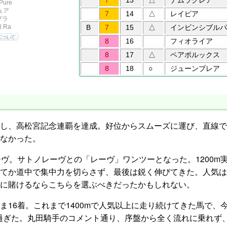
7
13
△
ナムラクレア
7
14
△
レイピア
B
7
15
△
インビンシブルパ
8
16
フィオライア
8
17
△
ペアポルックス
8
18
○
ジューンブレア
し、高松宮記念連覇を達成。好位からスムーズに運び、直線で
なかった。
ヴ。サトノレーヴとの「レーヴ」ワンツーとなった。1200m
てか道中で集中力を切らさず、最後は鋭く伸びてきた。人気は
に賭けるならこちらを選ぶべきだったかもしれない。
16着。これまで1400mで人気以上に走り続けてきた馬で、
忙し過ぎた。丸田騎手のコメント通り、序盤から全く流れに乗れ