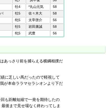
牝7
*浜中俊
56
牡4
*丸山元気
58
パ
牡5
佐々木大
58
牝5
太宰啓介
56
牡5
岩田康誠
58
牝5
武豊
56
はあっさり前を捕らえる横綱相撲だ
実績に乏しい馬だったので軽視して
我が本命ララマセラシオンより下だ
今回も距離短縮で一発を期待したの
ず、最後まで見せ場なく終わってしま