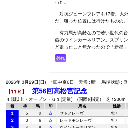
った。
対抗ジューンブレアも17着。大
だ。狙った位置には行けたものの、
有力馬が高齢なので若い世代の台
歳のウインカーネリアン。スプリン
ど走ったこと無かったので「新星」
外れ
2026年 3月29日(日) 1回中京6日 天候 : 晴 馬場状態 : 良
第56回高松宮記念
【11Ｒ】
４歳以上・オープン・Ｇ１(定量) (国際)(指定) 芝 1200m
着
枠
馬
印
馬名
性齢
１
5
9
△
サトノレーヴ
牡7
２
3
6
△
レッドモンレーヴ
牡7
３
4
8
△
ウインカーネリアン
牡9