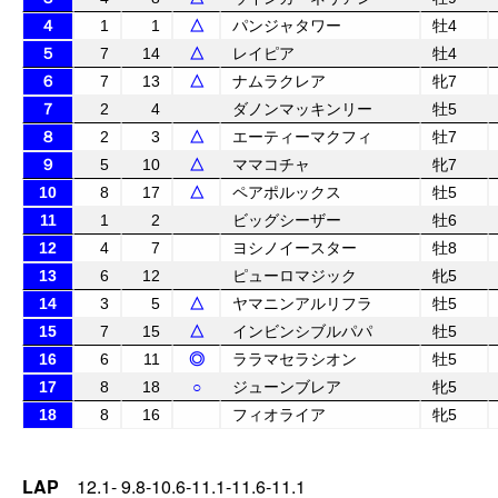
４
1
1
△
パンジャタワー
牡4
５
7
14
△
レイピア
牡4
６
7
13
△
ナムラクレア
牝7
７
2
4
ダノンマッキンリー
牡5
８
2
3
△
エーティーマクフィ
牡7
９
5
10
△
ママコチャ
牝7
10
8
17
△
ペアポルックス
牡5
11
1
2
ビッグシーザー
牡6
12
4
7
ヨシノイースター
牡8
13
6
12
ピューロマジック
牝5
14
3
5
△
ヤマニンアルリフラ
牡5
15
7
15
△
インビンシブルパパ
牡5
16
6
11
◎
ララマセラシオン
牡5
17
8
18
○
ジューンブレア
牝5
18
8
16
フィオライア
牝5
LAP
12.1- 9.8-10.6-11.1-11.6-11.1