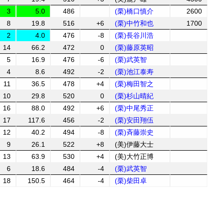
3
5.0
486
(栗)橋口慎介
2600
8
19.8
516
+6
(栗)中竹和也
1700
2
4.0
476
-8
(栗)長谷川浩
14
66.2
472
0
(栗)藤原英昭
5
16.9
476
-6
(栗)武英智
4
8.6
492
-2
(栗)池江泰寿
11
36.5
478
+4
(栗)梅田智之
10
29.8
520
0
(栗)杉山晴紀
16
88.0
492
+6
(栗)中尾秀正
17
117.6
456
-2
(栗)安田翔伍
12
40.2
494
-8
(栗)斉藤崇史
9
26.1
522
+8
(美)伊藤大士
13
63.9
530
+4
(美)大竹正博
6
18.6
484
-4
(栗)武英智
18
150.5
464
-4
(栗)柴田卓