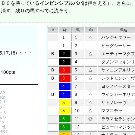
ＣＢＣを勝っている
インビンシブルパパ
は押さえる）、さらに、
も消す。残りの馬すべてに流そう。
B
枠
馬
印
馬名
1
1
△
パンジャタワー
1
2
ビッグシーザー
,15,17,18) ・・・
B
2
3
△
エーティーマクフ
2
4
ダノンマッキンリ
B
3
5
△
ヤマニンアルリフ
 100pts
B
3
6
△
レッドモンレーヴ
4
7
ヨシノイースター
B
4
8
△
ウインカーネリア
5
9
△
サトノレーヴ
5
10
△
ママコチャ
6
11
◎
ララマセラシオン
6
12
ピューロマジック