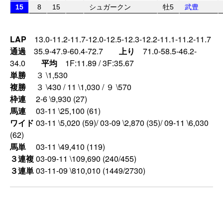
15
8
15
シュガークン
牡5
武豊
LAP
13.0-11.2-11.7-12.0-12.5-12.3-12.2-11.1-11.2-11.7
通過
35.9-47.9-60.4-72.7
上り
71.0-58.5-46.2-
34.0
平均
1F:11.89 / 3F:35.67
単勝
３ \1,530
複勝
３ \430 / 11 \1,030 / ９ \570
枠連
2-6 \9,930 (27)
馬連
03-11 \25,100 (61)
ワイド
03-11 \5,020 (59)/ 03-09 \2,870 (35)/ 09-11 \6,030
(62)
馬単
03-11 \49,410 (119)
３連複
03-09-11 \109,690 (240/455)
３連単
03-11-09 \810,010 (1449/2730)