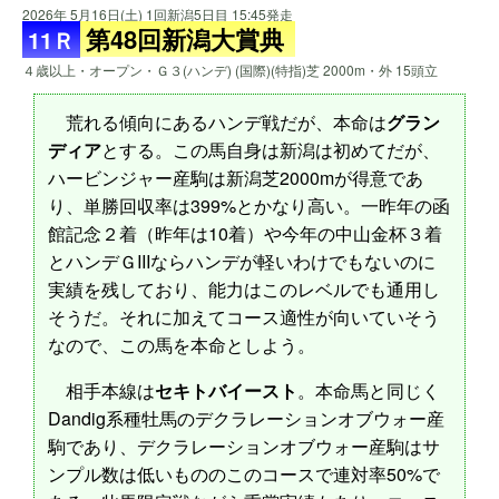
2026年 5月16日(土) 1回新潟5日目 15:45発走
第48回新潟大賞典
11Ｒ
４歳以上・オープン・Ｇ３(ハンデ) (国際)(特指)芝 2000m・外 15頭立
荒れる傾向にあるハンデ戦だが、本命は
グラン
ディア
とする。この馬自身は新潟は初めてだが、
ハービンジャー産駒は新潟芝2000mが得意であ
り、単勝回収率は399%とかなり高い。一昨年の函
館記念２着（昨年は10着）や今年の中山金杯３着
とハンデＧIIIならハンデが軽いわけでもないのに
実績を残しており、能力はこのレベルでも通用し
そうだ。それに加えてコース適性が向いていそう
なので、この馬を本命としよう。
相手本線は
セキトバイースト
。本命馬と同じく
Dandig系種牡馬のデクラレーションオブウォー産
駒であり、デクラレーションオブウォー産駒はサ
ンプル数は低いもののこのコースで連対率50%で