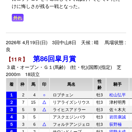
けに悔しさが残る一戦となった。
外れ
2026年 4月19日(日) 3回中山8日 天候 : 晴 馬場状態 :
良
第86回皐月賞
【11Ｒ】
３歳・オープン・Ｇ１(馬齢) (牡・牝)(国際)(指定) 芝
2000m 18頭立
性
着
枠
馬
印
馬名
騎手
齢
１
2
4
○
ロブチェン
牡3
松山弘平
２
7
15
△
リアライズシリウス
牡3
津村明秀
３
5
9
△
ライヒスアドラー
牡3
佐々木大
４
3
5
アスクエジンバラ
牡3
岩田康誠
５
3
6
△
フォルテアンジェロ
牡3
荻野極
６
1
2
サウンドムーブ
牡3
団野大成