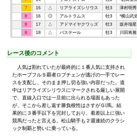
7
15
△
リアライズシリウス
牡3
津村明秀
8
16
◎
アルトラムス
牡3
*横山武
8
17
△
アドマイヤクワッズ
牡3
坂井瑠星
8
18
△
バステール
牡3
川田将雅
レース後のコメント
人気は割れていたが最終的に１番人気に支持され
たホープフルＳ覇者ロブチェンが逃げの一手でレー
スを支配し、そのまま押し切る強い内容だった。道
中はリアライズシリウスにマークされる厳しい展開
で、直線入口では一旦前に出られる場面もあった
が、そこから差し返す勝負根性はさすがＧⅠ馬。結
果的に３番手以下を完封しており、着差以上に強い
競馬だったと言える。松山騎手も２週連続のクラシ
ック制覇と勢いに乗っている。