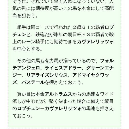
そうだ。それでいて全く人気になっていない。人
気の割には期待度が高いこの馬を本命にして高配
当を狙おう。
相手は同コースで行われた２歳ＧＩの覇者
ロブ
チェン
と、鉄砲だが昨年の朝日杯ＦＳの覇者で鞍
上のレーン騎手にも期待できる
カヴァレリッツォ
を中心とする。
その他の馬も有力馬が揃っているので、
フォル
テアンジェロ
、
ライヒスアドラー
、
グリーンエナ
ジー
、
リアライズシリウス
、
アドマイヤクワッ
ズ
、
バステール
を押さえておこう。
買い目は本命
アルトラムス
からの馬連＆ワイド
流しが中心だが、堅く決まった場合に備えて縦目
の
ロブチェン
ー
カヴァレリッツォ
の馬連も押さえ
ておこう。