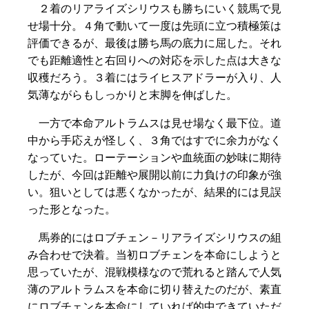
２着のリアライズシリウスも勝ちにいく競馬で見
せ場十分。４角で動いて一度は先頭に立つ積極策は
評価できるが、最後は勝ち馬の底力に屈した。それ
でも距離適性と右回りへの対応を示した点は大きな
収穫だろう。３着にはライヒスアドラーが入り、人
気薄ながらもしっかりと末脚を伸ばした。
一方で本命アルトラムスは見せ場なく最下位。道
中から手応えが怪しく、３角ではすでに余力がなく
なっていた。ローテーションや血統面の妙味に期待
したが、今回は距離や展開以前に力負けの印象が強
い。狙いとしては悪くなかったが、結果的には見誤
った形となった。
馬券的にはロブチェン－リアライズシリウスの組
み合わせで決着。当初ロブチェンを本命にしようと
思っていたが、混戦模様なので荒れると踏んで人気
薄のアルトラムスを本命に切り替えたのだが、素直
にロブチェンを本命にしていれば的中できていただ