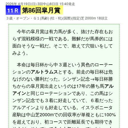
2026年 4月19日(日) 3回中山8日目 15:40発走
第86回皐月賞
11Ｒ
３歳・オープン・Ｇ１(馬齢) (牡・牝)(国際)(指定)芝 2000m 18頭立
今年の皐月賞は有力馬が多く、抜けた存在もお
らず混戦模様の一戦である。難解だが馬券的には
面白そうな一戦だ。そこで、敢えて穴狙いをして
みよう。
本命は毎日杯から中３週という異色のローテー
ションの
アルトラムス
とする。前走の毎日杯は危
なげのない勝利だった。シンザン記念→毎日杯勝
ちからの皐月賞出走というのは17年の勝ち馬
アル
アイン
と同じローテーションであり、この馬はシ
ンザン記念でも３着に好走していて、６着だった
アルアインよりも好走している。イスラボニータ
産駒は中山芝2000mでの回収率が単複ともに100%
を超えており、初コースで距離延長でも期待でき