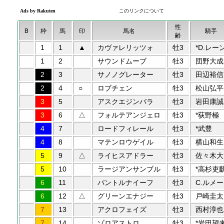
性
B
枠
馬
印
馬名
騎手
齢
1
1
▲
カヴァレリッツォ
牡3
*D.レー
1
2
サウンドムーブ
牡3
団野大成
2
3
サノノグレーター
牡3
田辺裕信
2
4
○
ロブチェン
牡3
松山弘平
3
5
アスクエジンバラ
牡3
岩田康誠
3
6
△
フォルテアンジェロ
牡3
*荻野極
4
7
ロードフィレール
牡3
*武豊
4
8
マテンロウゲイル
牡3
横山和生
5
9
△
ライヒスアドラー
牡3
佐々木大
5
10
ラージアンサンブル
牡3
*高杉吏
6
11
パントルナイーフ
牡3
C.ルメー
6
12
△
グリーンエナジー
牡3
戸崎圭太
7
13
アクロフェイズ
牡3
西村淳也
7
14
ゾロアストロ
牡3
*岩田望