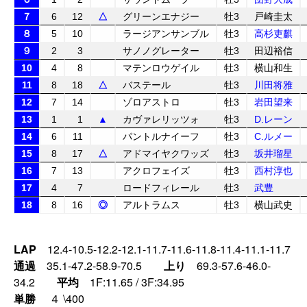
７
6
12
△
グリーンエナジー
牡3
戸崎圭太
８
5
10
ラージアンサンブル
牡3
高杉吏麒
９
2
3
サノノグレーター
牡3
田辺裕信
10
4
8
マテンロウゲイル
牡3
横山和生
11
8
18
△
バステール
牡3
川田将雅
12
7
14
ゾロアストロ
牡3
岩田望来
13
1
1
▲
カヴァレリッツォ
牡3
D.レーン
14
6
11
パントルナイーフ
牡3
C.ルメー
15
8
17
△
アドマイヤクワッズ
牡3
坂井瑠星
16
7
13
アクロフェイズ
牡3
西村淳也
17
4
7
ロードフィレール
牡3
武豊
18
8
16
◎
アルトラムス
牡3
横山武史
LAP
12.4-10.5-12.2-12.1-11.7-11.6-11.8-11.4-11.1-11.7
通過
35.1-47.2-58.9-70.5
上り
69.3-57.6-46.0-
34.2
平均
1F:11.65 / 3F:34.95
単勝
４ \400