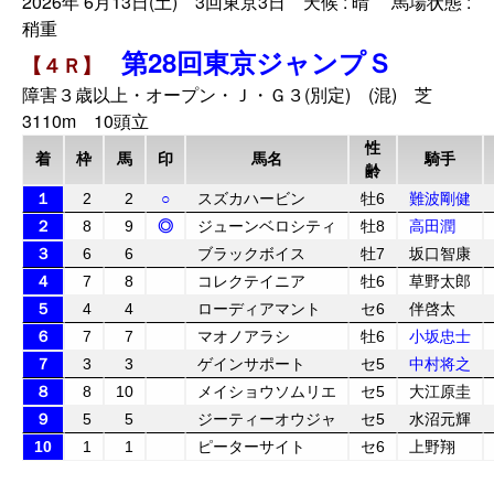
2026年 6月13日(土) 3回東京3日 天候 : 晴 馬場状態 :
稍重
第28回東京ジャンプＳ
【４Ｒ】
障害３歳以上・オープン・Ｊ・Ｇ３(別定) (混) 芝
3110m 10頭立
性
着
枠
馬
印
馬名
騎手
齢
１
2
2
○
スズカハービン
牡6
難波剛健
２
8
9
◎
ジューンベロシティ
牡8
高田潤
３
6
6
ブラックボイス
牡7
坂口智康
４
7
8
コレクテイニア
牡6
草野太郎
５
4
4
ローディアマント
セ6
伴啓太
６
7
7
マオノアラシ
牡6
小坂忠士
７
3
3
ゲインサポート
セ5
中村将之
８
8
10
メイショウソムリエ
セ5
大江原圭
９
5
5
ジーティーオウジャ
セ5
水沼元輝
10
1
1
ピーターサイト
セ6
上野翔