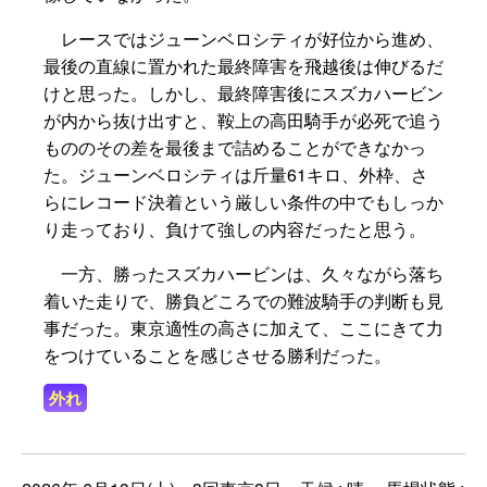
レースではジューンベロシティが好位から進め、
最後の直線に置かれた最終障害を飛越後は伸びるだ
けと思った。しかし、最終障害後にスズカハービン
が内から抜け出すと、鞍上の高田騎手が必死で追う
もののその差を最後まで詰めることができなかっ
た。ジューンベロシティは斤量61キロ、外枠、さ
らにレコード決着という厳しい条件の中でもしっか
り走っており、負けて強しの内容だったと思う。
一方、勝ったスズカハービンは、久々ながら落ち
着いた走りで、勝負どころでの難波騎手の判断も見
事だった。東京適性の高さに加えて、ここにきて力
をつけていることを感じさせる勝利だった。
外れ