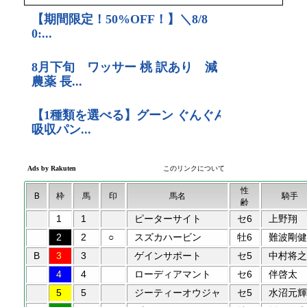
性
B
枠
馬
印
馬名
騎手
齢
1
1
ピーターサイト
セ6
上野翔
2
2
○
スズカハービン
牡6
難波剛健
B
3
3
ゲインサポート
セ5
中村将之
4
4
ローディアマント
セ6
伴啓太
5
5
ジーティーオウジャ
セ5
水沼元輝