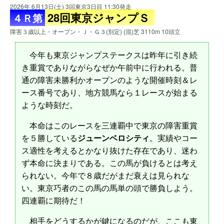
2026年 6月13日(土) 3回東京3日目 11:30発走
28回東京ジャンプＳ
４Ｒ第
障害３歳以上・オープン・Ｊ・Ｇ３(別定) (混)芝 3110m 10頭立
今年も東京ジャンプステークスは昨年に引き続
き重賞でありながらなぜか午前中に行われる。普
通の障害未勝利かオープンのような開催時刻＆レ
ース番号であり、地方競馬なら１レースが始まる
ような時刻だ。
本命はこのレースを三連覇中で東京の障害重賞
を５勝している
ジューンベロシティ
。実績やコー
ス適性を考えるとかなり抜けた存在であり、迷わ
ず本命に決まりである。この馬が負けるとは考え
られない。今年で８歳だがまだ衰えは見られな
い。東京巧者のこの馬の馬単の頭で勝負しよう。
四連覇に期待だ！
相手をどうするかが鍵になるのだが、ここも東