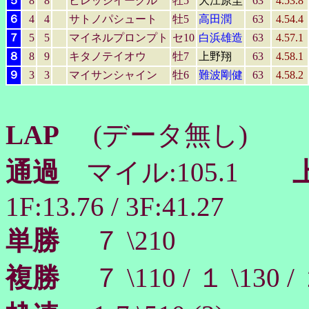
５
8
8
ビレッジイーグル
牡5
大江原圭
63
4.53.8
６
4
4
サトノパシュート
牡5
高田潤
63
4.54.4
７
5
5
マイネルプロンプト
セ10
白浜雄造
63
4.57.1
８
8
9
キタノテイオウ
牡7
上野翔
63
4.58.1
９
3
3
マイサンシャイン
牡6
難波剛健
63
4.58.2
LAP
(データ無し)
通過
マイル:105.1
上
1F:13.76 / 3F:41.27
単勝
７ \210
複勝
７ \110 / １ \130 /