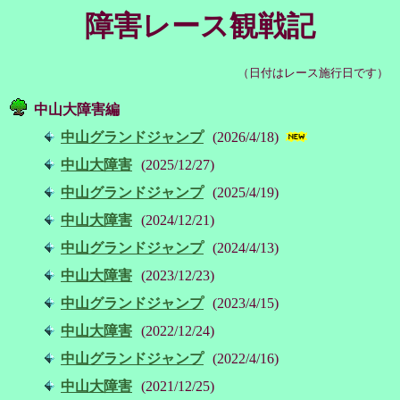
障害レース観戦記
（日付はレース施行日です）
中山大障害編
中山グランドジャンプ
(2026/4/18)
中山大障害
(2025/12/27)
中山グランドジャンプ
(2025/4/19)
中山大障害
(2024/12/21)
中山グランドジャンプ
(2024/4/13)
中山大障害
(2023/12/23)
中山グランドジャンプ
(2023/4/15)
中山大障害
(2022/12/24)
中山グランドジャンプ
(2022/4/16)
中山大障害
(2021/12/25)