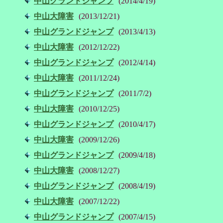
中山グランドジャンプ
(2014/4/19)
中山大障害
(2013/12/21)
中山グランドジャンプ
(2013/4/13)
中山大障害
(2012/12/22)
中山グランドジャンプ
(2012/4/14)
中山大障害
(2011/12/24)
中山グランドジャンプ
(2011/7/2)
中山大障害
(2010/12/25)
中山グランドジャンプ
(2010/4/17)
中山大障害
(2009/12/26)
中山グランドジャンプ
(2009/4/18)
中山大障害
(2008/12/27)
中山グランドジャンプ
(2008/4/19)
中山大障害
(2007/12/22)
中山グランドジャンプ
(2007/4/15)