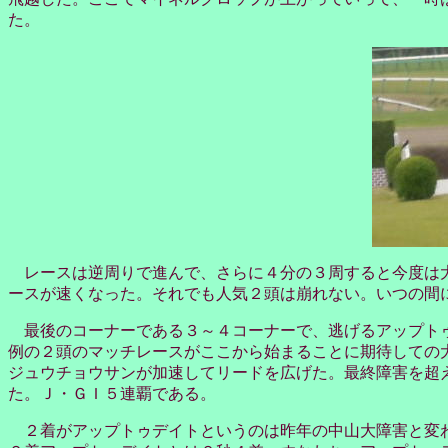
た。
レースは逆周りで進んで、さらに４分の３周すると今度は大
ースが速くなった。それでも人気２頭は崩れない。いつの間
最後のコーナーである３～４コーナーで、逃げるアップトゥ
例の２頭のマッチレースがここから始まることに期待しての
ジュウチョウサンが加速してリードを広げた。最終障害を超
た。Ｊ・ＧＩ５連覇である。
２着がアップトゥデイトというのは昨年の中山大障害と変わ