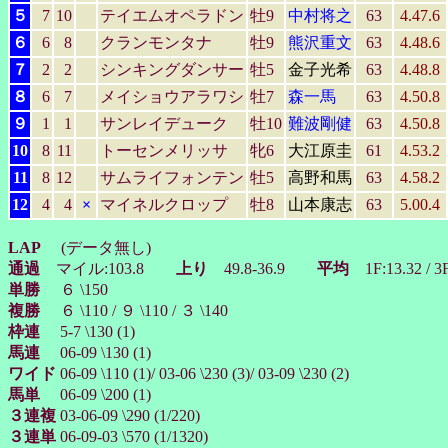
５
7
10
テイエムオペラドン
牡9
中村将之
63
4.47.6
６
6
8
クランモンタナ
牡9
熊沢重文
63
4.48.6
７
2
2
シンキングダンサー
牡5
金子光希
63
4.48.8
８
6
7
メイショウアラワシ
牡7
森一馬
63
4.50.8
９
1
1
サンレイデューク
牡10
難波剛健
63
4.50.8
10
8
11
トーセンメリッサ
牝6
大江原圭
61
4.53.2
11
8
12
サムライフォンテン
牡5
高野和馬
63
4.58.2
12
4
4
×
マイネルクロップ
牡8
山本康志
63
5.00.4
LAP
(データ無し)
通過
マイル:103.8
上り
49.8-36.9
平均
1F:13.32 / 3
単勝
６ \150
複勝
６ \110 / ９ \110 / ３ \140
枠連
5-7 \130 (1)
馬連
06-09 \130 (1)
ワイド
06-09 \110 (1)/ 03-06 \230 (3)/ 03-09 \230 (2)
馬単
06-09 \200 (1)
３連複
03-06-09 \290 (1/220)
３連単
06-09-03 \570 (1/1320)