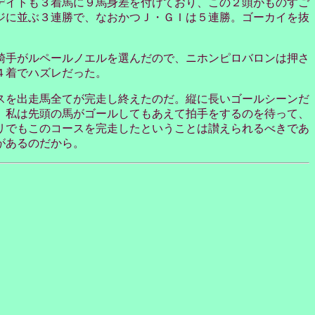
デイトも３着馬に９馬身差を付けており、この２頭がものすご
ジに並ぶ３連勝で、なおかつＪ・ＧＩは５連勝。ゴーカイを抜
騎手がルペールノエルを選んだので、ニホンピロバロンは押さ
４着でハズレだった。
スを出走馬全てが完走し終えたのだ。縦に長いゴールシーンだ
。私は先頭の馬がゴールしてもあえて拍手をするのを待って、
リでもこのコースを完走したということは讃えられるべきであ
があるのだから。