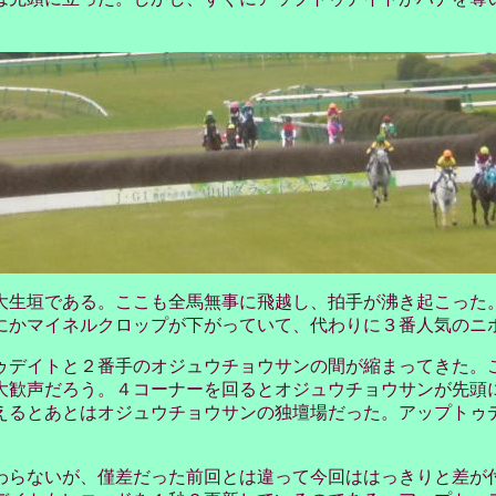
生垣である。ここも全馬無事に飛越し、拍手が沸き起こった
にかマイネルクロップが下がっていて、代わりに３番人気のニ
デイトと２番手のオジュウチョウサンの間が縮まってきた。
大歓声だろう。４コーナーを回るとオジュウチョウサンが先頭
えるとあとはオジュウチョウサンの独壇場だった。アップトゥ
らないが、僅差だった前回とは違って今回ははっきりと差が