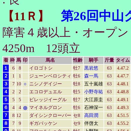
第26回中
【11Ｒ】
障害４歳以上・オープン・
4250m 12頭立
着
枠
馬
印
馬名
性齢
騎手
斤量
タイム
１
6
8
イロゴトシ
牡7
黒岩悠
63
4.47.2
２
1
1
ジューンベロシティ
牡6
森一馬
63
4.47.7
３
7
10
○
ニシノデイジー
牡8
五十嵐雄
63
4.48.1
４
2
2
エコロデュエル
牡5
小野寺祐
63
4.48.8
５
5
5
ビレッジイーグル
牡7
大江原圭
63
4.49.1
６
4
4
マイネルグロン
牡6
石神深一
63
4.49.3
◎
７
8
12
ダイシンクローバー
セ8
高田潤
63
4.51.5
８
7
9
ギガバッケン
セ9
伴啓太
63
4.55.2