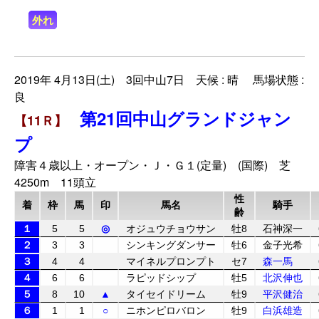
外れ
2019年 4月13日(土) 3回中山7日 天候 : 晴 馬場状態 :
良
第21回中山グランドジャン
【11Ｒ】
プ
障害４歳以上・オープン・Ｊ・Ｇ１(定量) (国際) 芝
4250m 11頭立
性
着
枠
馬
印
馬名
騎手
齢
１
5
5
◎
オジュウチョウサン
牡8
石神深一
２
3
3
シンキングダンサー
牡6
金子光希
３
4
4
マイネルプロンプト
セ7
森一馬
４
6
6
ラピッドシップ
牡5
北沢伸也
５
8
10
▲
タイセイドリーム
牡9
平沢健治
６
1
1
○
ニホンピロバロン
牡9
白浜雄造