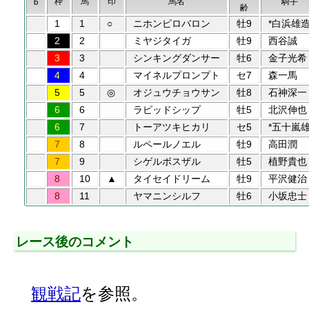
枠
馬
印
馬名
騎手
b
齢
1
1
○
ニホンピロバロン
牡9
*白浜雄
2
2
ミヤジタイガ
牡9
西谷誠
3
3
シンキングダンサー
牡6
金子光希
4
4
マイネルプロンプト
セ7
森一馬
5
5
◎
オジュウチョウサン
牡8
石神深一
6
6
ラピッドシップ
牡5
北沢伸也
6
7
トーアツキヒカリ
セ5
*五十嵐
7
8
ルペールノエル
牡9
高田潤
7
9
シゲルボスザル
牡5
植野貴也
8
10
▲
タイセイドリーム
牡9
平沢健治
8
11
ヤマニンシルフ
牡6
小坂忠士
レース後のコメント
観戦記
を参照。