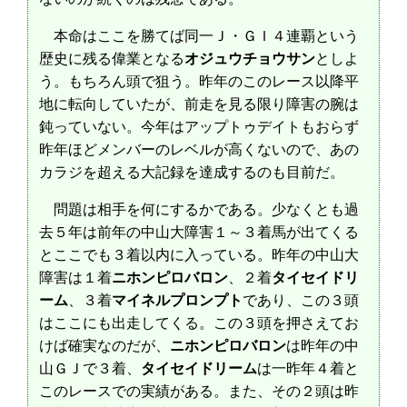
本命はここを勝てば同一Ｊ・ＧＩ４連覇という
歴史に残る偉業となる
オジュウチョウサン
としよ
う。もちろん頭で狙う。昨年のこのレース以降平
地に転向していたが、前走を見る限り障害の腕は
鈍っていない。今年はアップトゥデイトもおらず
昨年ほどメンバーのレベルが高くないので、あの
カラジを超える大記録を達成するのも目前だ。
問題は相手を何にするかである。少なくとも過
去５年は前年の中山大障害１～３着馬が出てくる
とここでも３着以内に入っている。昨年の中山大
障害は１着
ニホンピロバロン
、２着
タイセイドリ
ーム
、３着
マイネルプロンプト
であり、この３頭
はここにも出走してくる。この３頭を押さえてお
けば確実なのだが、
ニホンピロバロン
は昨年の中
山ＧＪで３着、
タイセイドリーム
は一昨年４着と
このレースでの実績がある。また、その２頭は昨