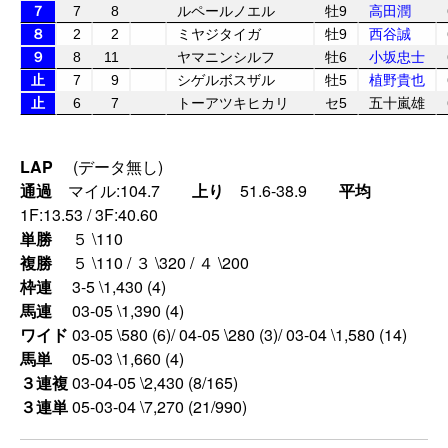
７
7
8
ルペールノエル
牡9
高田潤
８
2
2
ミヤジタイガ
牡9
西谷誠
９
8
11
ヤマニンシルフ
牡6
小坂忠士
止
7
9
シゲルボスザル
牡5
植野貴也
止
6
7
トーアツキヒカリ
セ5
五十嵐雄
LAP
(データ無し)
通過
マイル:104.7
上り
51.6-38.9
平均
1F:13.53 / 3F:40.60
単勝
５ \110
複勝
５ \110 / ３ \320 / ４ \200
枠連
3-5 \1,430 (4)
馬連
03-05 \1,390 (4)
ワイド
03-05 \580 (6)/ 04-05 \280 (3)/ 03-04 \1,580 (14)
馬単
05-03 \1,660 (4)
３連複
03-04-05 \2,430 (8/165)
３連単
05-03-04 \7,270 (21/990)