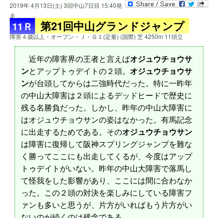
2019年 4月13日(土) 3回中山7日目 15:40発
走
第21回中山グランドジャンプ
11Ｒ
障害４歳以上・オープン・Ｊ・Ｇ１(定量) (国際) 芝 4250m 11頭立
近年の障害界の王者と言えば
オジュウチョウサ
ン
とアップトゥデイトの２頭。
オジュウチョウサ
ン
が台頭してからは二強時代だった。特に一昨年
の中山大障害は２頭によるデッドヒードで歴史に
残る名勝負だった。しかし、昨年の中山大障害に
はオジュウチョウサンの姿はなかった。有馬記念
に出走するためである。その
オジュウチョウサン
は障害に復帰して阪神スプリングジャンプを難な
く勝ってここにも出走してくるが、今度はアップ
トゥデイトがいない。昨年の中山大障害で落馬し
て怪我をした影響があり、ここには間に合わなか
った。この２頭の対決を楽しみにしている障害フ
ァンも多いと思うが、片方がいればもう片方がい
ないのが続くのは残念である。