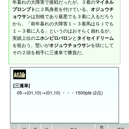
年暮れの大障害で接戦だったが。３着の
マイネル
プロンプト
に２馬身差を付けている。
オジュウチ
ョウサン
は別格であり最悪でも３着に入るだろう
から、「前年暮れの大障害１～３着馬はＧＪでも
１～３着に入る」というのはおそらく崩れるが、
実績上位の
ニホンピロバロン
と
タイセイドリーム
を狙おう。堅いが
オジュウチョウサン
を頭にして
その２頭を相手に三連単で勝負だ。
結論
[三連単]
05→(01,10)→(01,10) ・・・1500pts (2点)
性