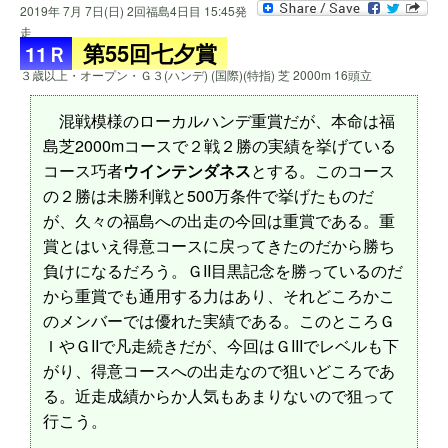
2019年 7月 7日(日) 2回福島4日目 15:45発
走
第55回七夕賞
11Ｒ
３歳以上・オープン・Ｇ３(ハンデ) (国際)(特指) 芝 2000m 16頭立
混戦模様のローカルハンデ重賞だが、本命は福
島芝2000mコースで２戦２勝の実績を挙げている
コース巧者
ウインテンダネス
とする。このコース
の２勝は未勝利戦と500万条件で挙げたものだ
が、久々の福島への出走の今回は重賞である。重
賞とはいえ得意コースに戻ってきたのだから勝ち
負けになるだろう。ＧII目黒記念を勝っているのだ
から重賞でも通用する力はあり、それどころかこ
のメンバーでは優れた実績である。このところＧ
ＩやＧIIで凡走続きだが、今回はＧIIIでレベルも下
がり、得意コースへの出走なので狙いどころであ
る。近走成績からか人気もあまりないので狙って
行こう。