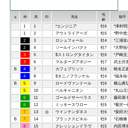
性
枠
馬
印
馬名
騎手
b
齢
1
1
*エンジニア
牡6
*津村明
1
2
アウトライアーズ
牡5
*野中悠
2
3
ロシュフォール
牡4
*三浦皇
2
4
ソールインパクト
牡7
*大野拓
3
5
$ストロングタイタン
牡6
*戸崎圭
3
6
マルターズアポジー
牡7
武士沢
B
4
7
カフェブリッツ
牡6
蛯名正
4
8
$タニノフランケル
牡4
*福永祐
B
5
9
ロードヴァンドール
牡6
横山典
5
10
ベルキャニオン
牡8
*丸山元
6
11
ゴールドサーベラス
牡7
藤田菜
6
12
ミッキースワロー
牡5
*菊沢一
7
13
◎
ウインテンダネス
牡6
*柴田大
B
7
14
ブラックスピネル
牡6
*石橋脩
8
15
クレッシェンドラヴ
牡5
内田博