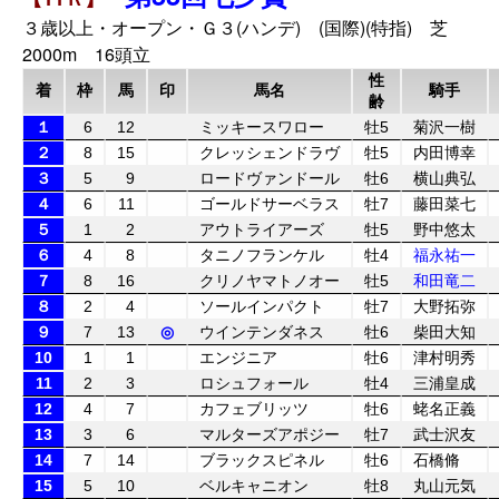
３歳以上・オープン・Ｇ３(ハンデ) (国際)(特指) 芝
2000m 16頭立
性
着
枠
馬
印
馬名
騎手
齢
１
6
12
ミッキースワロー
牡5
菊沢一樹
２
8
15
クレッシェンドラヴ
牡5
内田博幸
３
5
9
ロードヴァンドール
牡6
横山典弘
４
6
11
ゴールドサーベラス
牡7
藤田菜七
５
1
2
アウトライアーズ
牡5
野中悠太
６
4
8
タニノフランケル
牡4
福永祐一
７
8
16
クリノヤマトノオー
牡5
和田竜二
８
2
4
ソールインパクト
牡7
大野拓弥
９
7
13
◎
ウインテンダネス
牡6
柴田大知
10
1
1
エンジニア
牡6
津村明秀
11
2
3
ロシュフォール
牡4
三浦皇成
12
4
7
カフェブリッツ
牡6
蛯名正義
13
3
6
マルターズアポジー
牡7
武士沢友
14
7
14
ブラックスピネル
牡6
石橋脩
15
5
10
ベルキャニオン
牡8
丸山元気