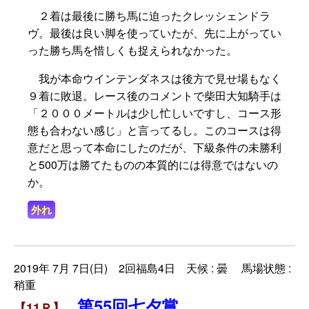
２着は最後に勝ち馬に迫ったクレッシェンドラ
ヴ。最後は良い脚を使っていたが、先に上がってい
った勝ち馬を惜しくも捉えられなかった。
我が本命ウインテンダネスは後方で見せ場もなく
９着に敗退。レース後のコメントで柴田大知騎手は
「２０００メートルは少し忙しいですし、コース形
態も合わない感じ」と言ってるし。このコースは得
意だと思って本命にしたのだが、下級条件の未勝利
と500万は勝てたものの本質的には得意ではないの
か。
外れ
2019年 7月 7日(日) 2回福島4日 天候 : 曇 馬場状態 :
稍重
第55回七夕賞
【11Ｒ】