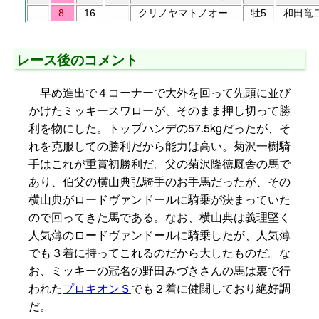
8
16
クリノヤマトノオー
牡5
和田竜
レース後のコメント
早め進出で４コーナーで大外を回って先頭に並び
かけたミッキースワローが、そのまま押し切って勝
利を物にした。トップハンデの57.5kgだったが、そ
れを克服しての勝利だから能力は高い。菊沢一樹騎
手はこれが重賞初勝利だ。父の菊沢隆徳厩舎の馬で
あり、伯父の横山典弘騎手のお手馬だったが、その
横山典がロードヴァンドールに騎乗が決まっていた
ので回ってきた馬である。なお、横山典は義理堅く
人気薄のロードヴァンドールに騎乗したが、人気薄
でも３着に持ってこれるのだから大したものだ。な
お、ミッキーの冠名の野田みづきさんの馬は裏で行
われた
プロキオンＳ
でも２着に健闘しており絶好調
だ。