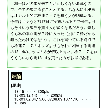
相手はどの馬が来てもおかしくない混戦なの
で、全ての馬に流すこととする。ちなみに七夕賞
はオカルト的に枠連７－７を狙う人が結構いる。
今年はちょうと7月7日に実施されるので例年より
もそういう馬券を買う人が多くなるだろう。奇し
くも私の本命馬が７枠に入った（別に７枠だから
狙ったわけではない）。これを書いている時点で
も枠連７－７のオッズよりもそれに相当する馬連
の13-14のオッズの方が倍以上高い。枠７－７を買
うぐらいなら馬13-14を買った方がお得である。
結論
[馬連]
13-15 ・・・ 300pts
13-(03,12,14) ・・・ 200pts
13-(01,02,04,15,06,07,08,09,10,11,16) ・・・
100pts