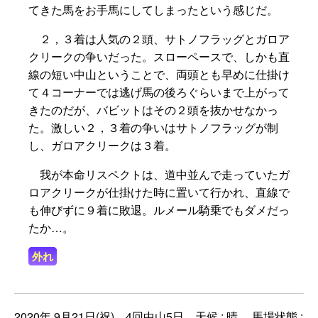
てきた馬をお手馬にしてしまったという感じだ。
２，３着は人気の２頭、サトノフラッグとガロア
クリークの争いだった。スローペースで、しかも直
線の短い中山ということで、両頭とも早めに仕掛け
て４コーナーでは逃げ馬の後ろぐらいまで上がって
きたのだが、バビットはその２頭を抜かせなかっ
た。激しい２，３着の争いはサトノフラッグが制
し、ガロアクリークは３着。
我が本命リスペクトは、道中並んで走っていたガ
ロアクリークが仕掛けた時に置いて行かれ、直線で
も伸びずに９着に敗退。ルメール騎乗でもダメだっ
たか…。
外れ
2020年 9月21日(祝) 4回中山5日 天候 : 晴 馬場状態 :