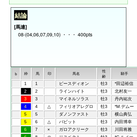
結論
[馬連]
08-(04,06,07,09,10) ・・・ 400pts
性
枠
馬
印
馬名
騎手
b
齢
1
1
ピースディオン
牡3
*田辺裕信
2
2
ラインハイト
牡3
北村友一
3
3
マイネルソラス
牡3
丹内祐次
4
4
△
フィリオアレグロ
牡3
*M.デムー
5
5
ダノンファスト
牡3
横山典弘
5
6
△
バビット
牡3
内田博幸
6
7
×
ガロアクリーク
牡3
川田将雅