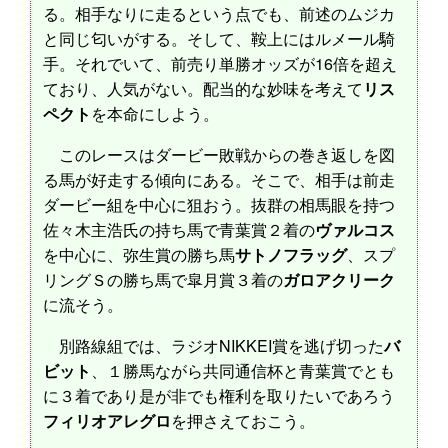
る。相手なりに走るという点でも、前述のムジカ
と同じ匂いがする。そして、鞍上にはルメール騎
手。それでいて、前売り単勝オッズが16倍を超え
ており、人気がない。配当的な妙味を考えて
リス
ペクト
を本命にしよう。
このレースはダービー敗戦からの巻き返しを図
る馬が好走する傾向にある。そこで、相手は前走
ダービー組を中心に狙おう。抜群の相馬眼を持つ
佐々木主浩氏の持ち馬で青葉賞２着の
ヴァルコス
を中心に、弥生賞の勝ち馬
サトノフラッグ
、スプ
リングＳの勝ち馬で皐月賞３着の
ガロアクリーク
に流そう。
別路線組では、ラジオNIKKEI賞を逃げ切った
バ
ビット
、１勝馬ながら共同通信杯と青葉賞でとも
に３着であり是が非でも権利を取りたいであろう
フィリオアレグロ
を押さえておこう。