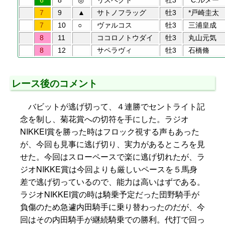
6
8
◎
リスペクト
牡3
*C.ルメー
7
9
▲
サトノフラッグ
牡3
*戸崎圭太
7
10
○
ヴァルコス
牡3
三浦皇成
8
11
ココロノトウダイ
牡3
丸山元気
8
12
サペラヴィ
牡3
石橋脩
レース後のコメント
バビットが逃げ切って、４連勝でセントライト記
念を制し、菊花賞への切符を手にした。ラジオ
NIKKEI賞を勝った時はフロック視する声もあった
が、今回も見事に逃げ切り、実力があるところを見
せた。今回はスローペースで楽に逃げ切れたが、ラ
ジオNIKKE賞は今回よりも厳しいペースを５馬身
差で逃げ切っているので、能力は高いはずである。
ラジオNIKKEI賞の時は騎乗予定だった団野騎手が
負傷のため急遽内田騎手に乗り替わったのだが、今
回はその内田騎手が継続騎乗での勝利。代打で回っ