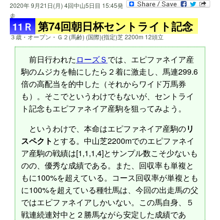
2020年 9月21日(月) 4回中山5日目 15:45発
走
第74回朝日杯セントライト記念
11Ｒ
３歳・オープン・Ｇ２(馬齢) (国際)(指定)芝 2200m 12頭立
前日行われた
ローズＳ
では、エピファネイア産
駒のムジカを軸にしたら２着に激走し、馬連299.6
倍の高配当を的中した（それからワイド万馬券
も）。そこでというわけでもないが、セントライ
ト記念もエピファネイア産駒を狙ってみよう。
というわけで、本命はエピファネイア産駒の
リ
スペクト
とする。中山芝2200mでのエピファネイ
ア産駒の戦績は[1,1,1,4]とサンプル数こそ少ないも
のの、優秀な成績である。また、回収率も単複と
もに100%を超えている。コース回収率が単複とも
に100%を超えている種牡馬は、今回の出走馬の父
ではエピファネイアしかいない。この馬自身、５
戦連続連対中と２勝馬ながら安定した成績であ