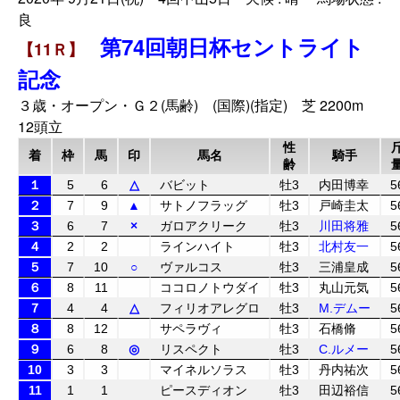
良
第74回朝日杯セントライト
【11Ｒ】
記念
３歳・オープン・Ｇ２(馬齢) (国際)(指定) 芝 2200m
12頭立
性
着
枠
馬
印
馬名
騎手
齢
１
5
6
△
バビット
牡3
内田博幸
5
２
7
9
▲
サトノフラッグ
牡3
戸崎圭太
5
３
6
7
×
ガロアクリーク
牡3
川田将雅
5
４
2
2
ラインハイト
牡3
北村友一
5
５
7
10
○
ヴァルコス
牡3
三浦皇成
5
６
8
11
ココロノトウダイ
牡3
丸山元気
5
７
4
4
△
フィリオアレグロ
牡3
M.デムー
5
８
8
12
サペラヴィ
牡3
石橋脩
5
９
6
8
◎
リスペクト
牡3
C.ルメー
5
10
3
3
マイネルソラス
牡3
丹内祐次
5
11
1
1
ピースディオン
牡3
田辺裕信
5