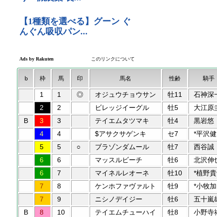
b
枠
馬
印
馬名
性齢
騎手
1
1
◎
オジュウチョウサン
牡11
石神深
2
2
ビレッジイーグル
牡5
大江原
B
3
3
テイエムタツマキ
牡4
黒岩悠
4
4
$アサクサゲンキ
セ7
*平沢
5
5
○
ブラゾンダムール
牡7
西谷誠
6
6
マッスルビーチ
牡6
北沢伸
6
7
マイネルレオーネ
牡10
*植野
7
8
ケンホファヴァルト
牡9
*小牧
7
9
ニシノデイジー
牡6
五十嵐
B
8
10
テイエムチューハイ
牡8
小野寺