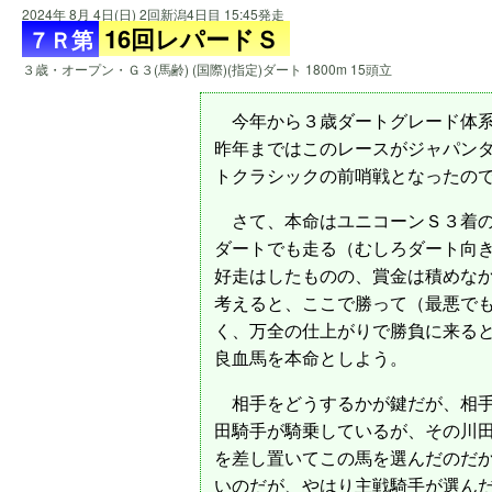
2024年 8月 4日(日) 2回新潟4日目 15:45発走
16回レパードＳ
７Ｒ第
３歳・オープン・Ｇ３(馬齢) (国際)(指定)ダート 1800m 15頭立
今年から３歳ダートグレード体系
昨年まではこのレースがジャパン
トクラシックの前哨戦となったの
さて、本命はユニコーンＳ３着
ダートでも走る（むしろダート向
好走はしたものの、賞金は積めなか
考えると、ここで勝って（最悪で
く、万全の仕上がりで勝負に来る
良血馬を本命としよう。
相手をどうするかが鍵だが、相
田騎手が騎乗しているが、その川
を差し置いてこの馬を選んだのだ
いのだが、やはり主戦騎手が選ん