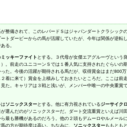
が整備されて、このレパードＳはジャパンダートクラシックの
ダートダービーからの馬が活躍していたが、今年は関係が逆転
である。
の
ミッキーファイト
とする。３代母が女傑エアグルーヴという
き）。前走のユニコーンＳでは１番人気に支持されたぐらいの
った。今後の活躍が期待される馬だが、収得賞金はまだ800
も２着に来て）賞金を上積みしておきたいところだ。ここは前
と見た。キャリアは３戦と浅いが、メンバー中唯一の中央重賞
手は
ソニックスター
とする。他に有力視されている
ジーサイク
田が選んだのがソニックスターだ。ダート交流重賞といえば川
から最も勝機があるのだろう。他の２頭もデムーロやルメール
だ馬の方が期待度は高い。ちなみに、
ソニックスター
ももとも