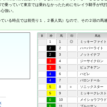
都で乗っていて東京では乗れなかったためにモレイラ騎手が代
も心強い。
ている時点では前売り１，２番人気）なので、その２頭の馬
B
枠
馬
印
馬名
1
1
◎
ミッキーファイト
2
2
ハーバーライト
2
3
ノットイナフ
3
4
ジーサイクロン
3
5
ピュアキアン
4
6
ハビレ
4
7
バロンドール
5
8
○
ソニックスター
5
9
ミッキークレスト
6
10
メイショウフウド
6
11
ブルーサン