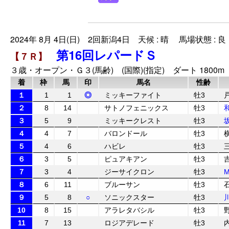
2024年 8月 4日(日) 2回新潟4日 天候 : 晴 馬場状態 : 良
第16回レパードＳ
【７Ｒ】
３歳・オープン・Ｇ３(馬齢) (国際)(指定) ダート 1800m
着
枠
馬
印
馬名
性齢
１
1
1
◎
ミッキーファイト
牡3
２
8
14
サトノフェニックス
牡3
３
5
9
ミッキークレスト
牡3
４
4
7
バロンドール
牡3
５
4
6
ハビレ
牡3
６
3
5
ピュアキアン
牡3
７
3
4
ジーサイクロン
牡3
８
6
11
ブルーサン
牡3
９
5
8
○
ソニックスター
牡3
10
8
15
アラレタバシル
牡3
11
7
13
ロジアデレード
牡3