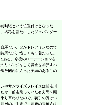
前哨戦という位置付けとなった。
し、名称を新たにしたジャパンダー
良血馬だが、父がドレフォンなので
期待馬だが、惜しくも３着だった。
万である。今後のローテーションを
走のリベンジをして賞金を加算すべ
で馬券圏内に入った実績のあるこの
ロン
や
サンライズソレイユ
は前走川
田だが、前走乗っていた有力馬２頭
に乗り替わりなので、騎手の腕はい
と川田のお手馬で、前走の青竜Ｓは