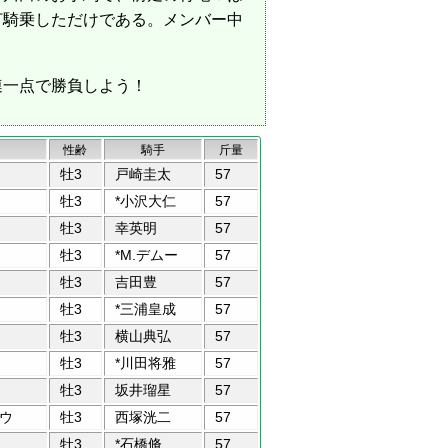
打騎乗しただけである。メンバー中
連一点で勝負しよう！
性齢
騎手
斤量
牡3
戸崎圭太
57
牡3
*小沢大仁
57
牡3
幸英明
57
牡3
*M.デムー
57
牡3
吉田豊
57
牡3
*三浦皇成
57
牡3
横山典弘
57
牡3
*川田将雅
57
牡3
坂井瑠星
57
ウ
牡3
西塚洸二
57
牡3
*石橋脩
57