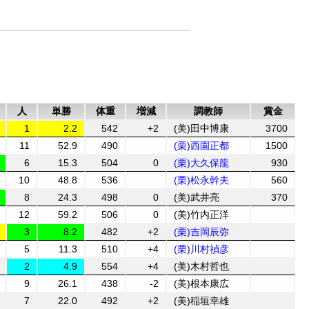
人
単勝
体重
増減
調教師
賞金
1
2.2
542
+2
(美)田中博康
3700
11
52.9
490
(栗)西園正都
1500
6
15.3
504
0
(栗)大久保龍
930
10
48.8
536
(栗)松永幹夫
560
8
24.3
498
0
(美)武井亮
370
12
59.2
506
0
(美)竹内正洋
3
8.2
482
+2
(栗)吉岡辰弥
5
11.3
510
+4
(栗)川村禎彦
2
4.9
554
+4
(美)木村哲也
9
26.1
438
-2
(美)根本康広
7
22.0
492
+2
(美)稲垣幸雄