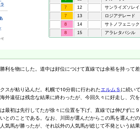
7
12
サンライズソレイ
7
13
ロジアデレード
8
14
サトノフェニック
8
15
アラレタバシル
勝利を物にした。道中は好位につけて直線では余裕を持って差
クスが粘り込んだ。札幌で10分前に行われた
エルムＳ
に続い
海外遠征は残念な結果に終わったが、今回久々に好走し、穴を
は最初は先行してたが徐々に位置を下げ、直線では伸びずに９
いとのことである。なお、川田が選んだからこの馬を選んだの
人気馬が勝ったが、それ以外の人気馬が総じて不発という結果