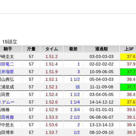
 15頭立
騎手
斤量
タイム
着差
通過順
上3F
戸崎圭太
57
1.51.2
03-03-03-03
37.6
和田竜二
57
1.51.4
1
02-02-02-02
37.9
坂井瑠星
57
1.51.9
3
10-09-06-05
37.7
横山典弘
57
1.52.1
1 1/2
05-04-03-03
38.4
三浦皇成
57
1.52.1
頭
11-11-09-08
37.7
吉田豊
57
1.52.4
1 1/2
03-04-05-05
38.4
M.デムー
57
1.52.6
1 1/4
14-14-12-12
37.6
石橋脩
57
1.52.9
1 3/4
01-01-01-01
39.5
川田将雅
57
1.53.3
2 1/2
06-08-06-07
39.1
野中悠太
57
1.53.6
2
13-13-14-13
38.4
内田博幸
57
1.53.7
1/2
08-10-09-10
39.3