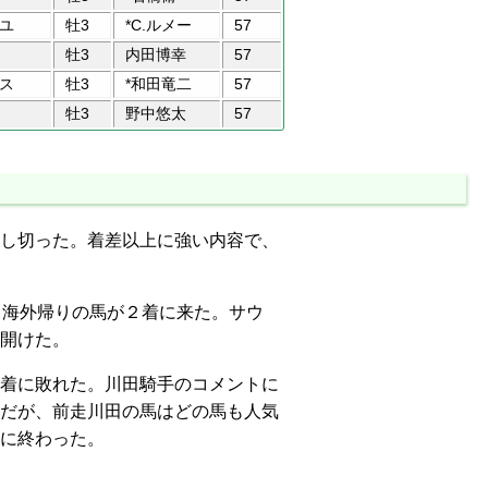
ユ
牡3
*C.ルメー
57
牡3
内田博幸
57
ス
牡3
*和田竜二
57
牡3
野中悠太
57
し切った。着差以上に強い内容で、
て海外帰りの馬が２着に来た。サウ
開けた。
着に敗れた。川田騎手のコメントに
だが、前走川田の馬はどの馬も人気
に終わった。