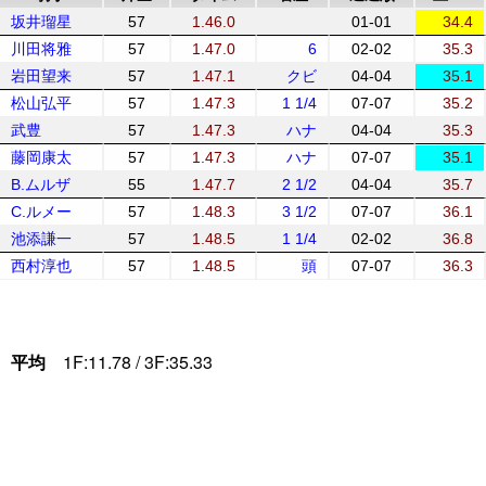
坂井瑠星
57
1.46.0
01-01
34.4
川田将雅
57
1.47.0
6
02-02
35.3
岩田望来
57
1.47.1
クビ
04-04
35.1
松山弘平
57
1.47.3
1 1/4
07-07
35.2
武豊
57
1.47.3
ハナ
04-04
35.3
藤岡康太
57
1.47.3
ハナ
07-07
35.1
B.ムルザ
55
1.47.7
2 1/2
04-04
35.7
C.ルメー
57
1.48.3
3 1/2
07-07
36.1
池添謙一
57
1.48.5
1 1/4
02-02
36.8
西村淳也
57
1.48.5
頭
07-07
36.3
平均
1F:11.78 / 3F:35.33