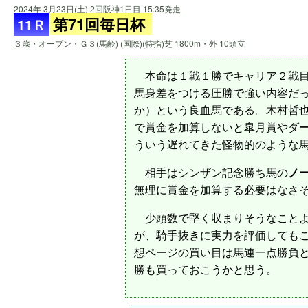
2024年 3月23日(土) 2回阪神1日目 15:35発走
第71回毎日杯
11Ｒ
３歳・オープン・Ｇ３(馬齢) (国際)(特指)芝 1800m・外 10頭立
本命は１戦１勝でキャリア２戦
馬身差をつける圧勝で強い内容だ
か）という良血馬である。木村哲
で賞金を加算しないと皐月賞やダ
ういう遅れてきた怪物的のような
相手はシンザン記念勝ち馬の
ノ
無理に賞金を加算する必要はなさ
少頭数で堅く収まりそうなことよ
が、騎手抜きに実力を評価しても
想ページの買い目は馬連一点勝負
勝も買っておこうかと思う。