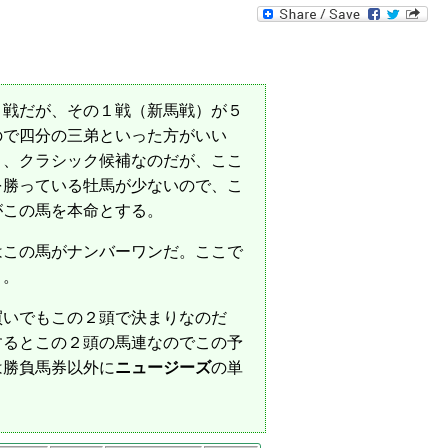
１戦だが、その１戦（新馬戦）が５
ので四分の三弟といった方がいい
り、クラシック候補なのだが、ここ
を勝っている牡馬が少ないので、こ
がこの馬を本命とする。
はこの馬がナンバーワンだ。ここで
う。
いでもこの２頭で決まりなのだ
するとこの２頭の馬連なのでこの予
は勝負馬券以外に
ニュージーズ
の単