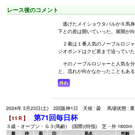
レース後のコメント
逃げたメイショウタバルが６馬身
下との差は開いていった。展開が向
２着は１番人気のノーブルロジャ
ジオボンドはクビ差まで迫っていた
そのノーブルロジャーと人気を分
と、流れが向かなかったこともある
外れ
2024年 3月23日(土) 2回阪神1日 天候 : 曇 馬場状態 : 重
第71回毎日杯
【11Ｒ】
３歳・オープン・Ｇ３(馬齢) (国際)(特指) 芝・外 1800m
着
枠
馬
印
馬名
性齢