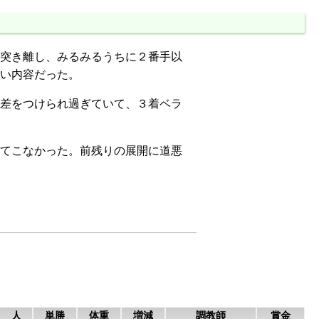
突き離し、みるみるうちに２番手以
い内容だった。
差をつけられ過ぎていて、３着ベラ
てこなかった。前残りの展開に道悪
人
単勝
体重
増減
調教師
賞金