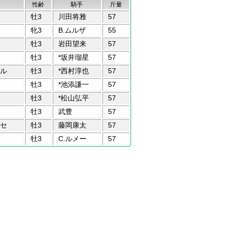
性齢
騎手
斤量
牡3
川田将雅
57
牝3
B.ムルザ
55
牡3
岩田望来
57
牡3
*坂井瑠星
57
ル
牡3
*西村淳也
57
牡3
*池添謙一
57
牡3
*松山弘平
57
牡3
武豊
57
セ
牡3
藤岡康太
57
牡3
C.ルメー
57