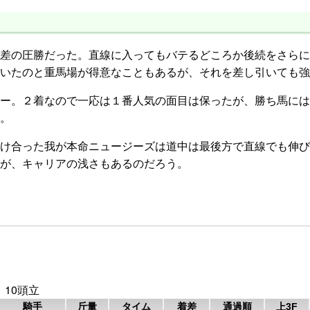
差の圧勝だった。直線に入ってもバテるどころか後続をさらに
いたのと重馬場が得意なこともあるが、それを差し引いても強
ー。２着なので一応は１番人気の面目は保ったが、勝ち馬には
。
け合った我が本命ニュージーズは道中は最後方で直線でも伸び
が、キャリアの浅さもあるのだろう。
 10頭立
騎手
斤量
タイム
着差
通過順
上3F