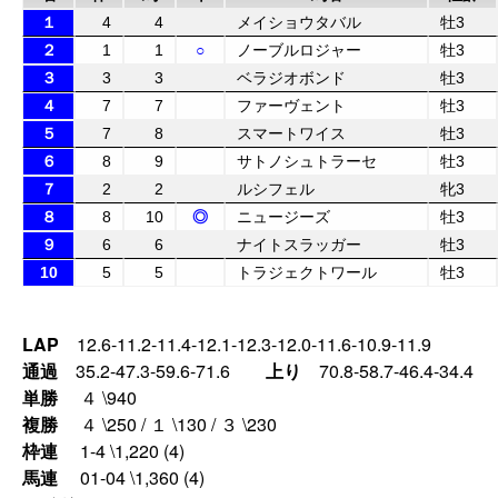
１
4
4
メイショウタバル
牡3
２
1
1
○
ノーブルロジャー
牡3
３
3
3
ベラジオボンド
牡3
４
7
7
ファーヴェント
牡3
５
7
8
スマートワイス
牡3
６
8
9
サトノシュトラーセ
牡3
７
2
2
ルシフェル
牝3
８
8
10
◎
ニュージーズ
牡3
９
6
6
ナイトスラッガー
牡3
10
5
5
トラジェクトワール
牡3
LAP
12.6-11.2-11.4-12.1-12.3-12.0-11.6-10.9-11.9
通過
35.2-47.3-59.6-71.6
上り
70.8-58.7-46.4-34.4
単勝
４ \940
複勝
４ \250 / １ \130 / ３ \230
枠連
1-4 \1,220 (4)
馬連
01-04 \1,360 (4)