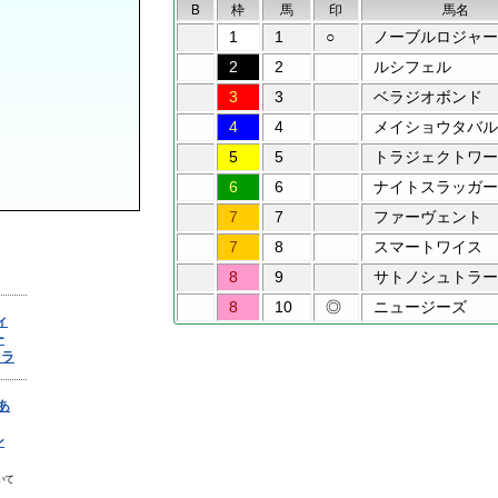
B
枠
馬
印
馬名
1
1
○
ノーブルロジャー
2
2
ルシフェル
3
3
ベラジオボンド
4
4
メイショウタバル
5
5
トラジェクトワー
6
6
ナイトスラッガー
7
7
ファーヴェント
7
8
スマートワイス
8
9
サトノシュトラー
8
10
◎
ニュージーズ