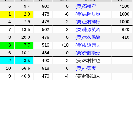
5
9.4
500
0
(栗)石橋守
4100
1
2.9
478
-6
(栗)吉岡辰弥
1600
4
7.9
478
+2
(栗)上村洋行
1000
7
13.5
502
-2
(栗)藤原英昭
620
8
20.0
476
0
(栗)大久保龍
410
3
7.7
516
+10
(栗)友道康夫
6
10.1
484
0
(栗)斉藤崇史
2
3.5
490
+2
(美)木村哲也
10
56.6
518
-6
(栗)小栗実
9
46.8
470
-4
(美)尾関知人