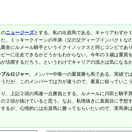
目の
ニュージーズ
とする。私の出資馬である。キャリアわずか
った。ミッキークイーンの半弟（父の父ディープインパクトな
也厩舎にルメール騎手というイクイノックスと同じコンビであ
ービーに出走できるかどうかもわからない。今年の３歳は重賞
馬が活躍するだろう。というわけでキャリアの浅さは気になる
ーブルロジャー
。メンバー中唯一の重賞勝ち馬である。実績で
そうだが、このメンバーでは力が違うので、素直に狙っていこ
り、上記２頭の馬連一点勝負とする。ルメールに川田と騎手買
この２頭が抜けていると思う。なお、私情抜きに真面目に予想
とするが、心情的には出資馬に勝ってもらいたいので、実馬券