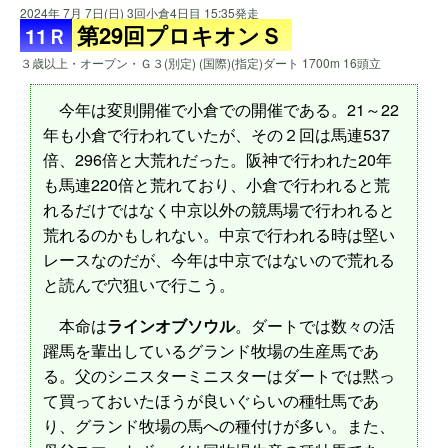
2024年 7月 7日(日) 3回小倉4日目 15:35発走
第29回プロキオンＳ
11Ｒ
３歳以上・オープン・Ｇ３(別定) (国際)(指定)ダート 1700m 16頭立
今年は変則開催で小倉での開催である。21～22
年も小倉で行われていたが、その２回は馬連537
倍、296倍と大荒れだった。阪神で行われた20年
も馬連220倍と荒れており、小倉で行われると荒
れるだけではなく中京以外の競馬場で行われると
荒れるのかもしれない。中京で行われる時は堅い
レースなのだが、今年は中京ではないので荒れる
と読んで穴狙いで行こう。
本命は
ラインオブソウル
。ダートでは数々の活
躍馬を輩出しているグランド牧場の生産馬であ
る。父のシニスターミニスターはダートでは黙っ
て買っておいたほうが良いぐらいの種牡馬であ
り、グランド牧場の馬への種付けが多い。また、