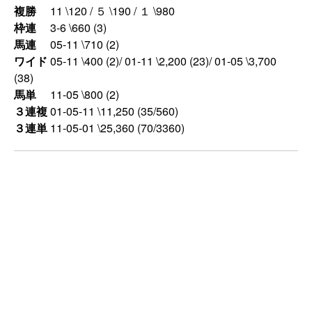
複勝
11 \120 / ５ \190 / １ \980
枠連
3-6 \660 (3)
馬連
05-11 \710 (2)
ワイド
05-11 \400 (2)/ 01-11 \2,200 (23)/ 01-05 \3,700
(38)
馬単
11-05 \800 (2)
３連複
01-05-11 \11,250 (35/560)
３連単
11-05-01 \25,360 (70/3360)