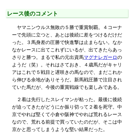
レース後のコメント
ヤマニンウルス無敗の５勝で重賞制覇。４コーナ
ーで先頭に立つと、あとは後続に差をつけるだけだ
った。３馬身差の圧勝で快進撃は止まらない。なか
なかレースに出てこれずにいるが、出てきたらあっ
さりと勝つ。まるで私の元出資馬
マグナレガーロ
の
ようだ（笑）。それはさておき、４歳馬だがキャリ
アはこれで５戦目と遅咲きの馬なので、まだこれか
ら伸びる余地がありそうだ。新馬戦圧勝で注目され
ていた馬だが、今後の重賞戦線でも楽しみである。
２着は先行したスレイマンが粘った。最後に後続
が迫ってきたがどうにか振り切って２着を死守。中
京でやれば堅くて小倉や阪神でやれば荒れるレース
なので、荒れる前提で買っていたのだが、そこは中
京かと思ってしまうような堅い結果だった。