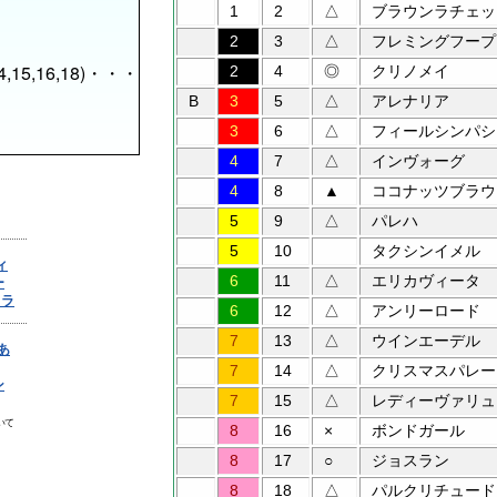
1
2
△
ブラウンラチェッ
2
3
△
フレミングフープ
,14,15,16,18)・・・
2
4
◎
クリノメイ
B
3
5
△
アレナリア
3
6
△
フィールシンパシ
4
7
△
インヴォーグ
4
8
▲
ココナッツブラウ
5
9
△
パレハ
5
10
タクシンイメル
6
11
△
エリカヴィータ
6
12
△
アンリーロード
7
13
△
ウインエーデル
7
14
△
クリスマスパレー
7
15
△
レディーヴァリュ
8
16
×
ボンドガール
8
17
○
ジョスラン
8
18
△
パルクリチュード