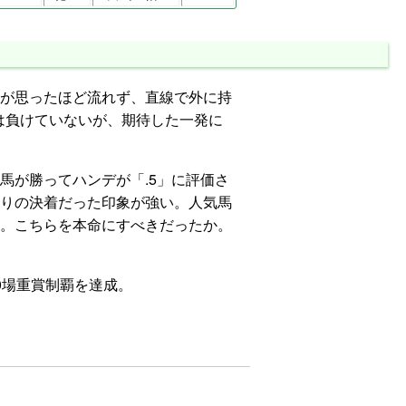
が思ったほど流れず、直線で外に持
は負けていないが、期待した一発に
が勝ってハンデが「.5」に評価さ
りの決着だった印象が強い。人気馬
。こちらを本命にすべきだったか。
0場重賞制覇を達成。