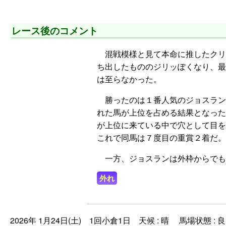
レース後のコメント
混戦模様と見て本命に推したクリ
ち出したもののジリッぽくなり、最
は至らなかった。
勝ったのは１番人気のジョスランで
れた馬が上位を占める結果となった
が上位に来ている中で穴として目を
これで同馬は７度目の重賞２着だ。
一方、ジョスランは外枠からでも
外れ
2026年 1月24日(土) 1回小倉1日 天候 : 晴 馬場状態 : 良