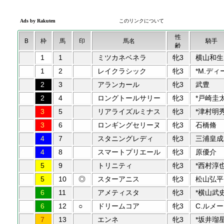
性
B
枠
馬
印
馬名
騎手
齢
1
1
ミツカネベネラ
牝3
横山和生
1
2
レイクラシック
牝3
*M.ディ
2
3
アランカール
牝3
武豊
2
4
ロングトールサリー
牝3
*戸崎圭
3
5
リアライズルミナス
牝3
*津村明
3
6
ロンギングセリーヌ
牝3
石橋脩
4
7
スタニングレディ
牝3
三浦皇成
4
8
スマートプリエール
牝3
原優介
5
9
トリニティ
牝3
*西村淳
5
10
◎
スターアニス
牝3
松山弘平
6
11
アメティスタ
牝3
*横山武
6
12
○
ドリームコア
牝3
C.ルメー
7
13
エンネ
牝3
*坂井瑠