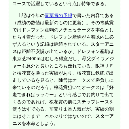
コースで活躍しているという点は特筆できる。
上記は今年の
青葉賞の予想
で書いた内容である
（成績の数値は最新のものに更新）。その青葉賞
ではドレフォン産駒のノチェセラーダを本命とし
たら４着だった。ドレフォン産駒が４着以内に必
ず入るという記録は継続されている。
スターアニ
ス
は距離不安説が出ているが、ドレフォン産駒は
東京芝2400mはむしろ得意だし、母父ダイワメジ
ャーも意外と長いところも走れている。阪神ＪＦ
と桜花賞を勝った実績があり、桜花賞に鉄砲で出
走しているを見ると、陣営はオークスで勝負しに
来ているのだろう。桜花賞狙いでオークスは「好
走できればラッキー」という感じでお釣りで出て
くるのであれば、桜花賞の前にステップレースを
使うはずである。前売り１番人気だが、実績の割
にはそこまで一本かぶりではないので、
スターア
ニス
を本命としよう。