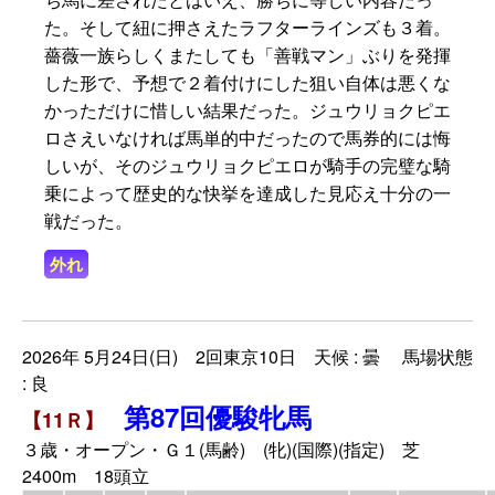
た。そして紐に押さえたラフターラインズも３着。
薔薇一族らしくまたしても「善戦マン」ぶりを発揮
した形で、予想で２着付けにした狙い自体は悪くな
かっただけに惜しい結果だった。ジュウリョクピエ
ロさえいなければ馬単的中だったので馬券的には悔
しいが、そのジュウリョクピエロが騎手の完璧な騎
乗によって歴史的な快挙を達成した見応え十分の一
戦だった。
外れ
2026年 5月24日(日) 2回東京10日 天候 : 曇 馬場状態
: 良
第87回優駿牝馬
【11Ｒ】
３歳・オープン・Ｇ１(馬齢) (牝)(国際)(指定) 芝
2400m 18頭立