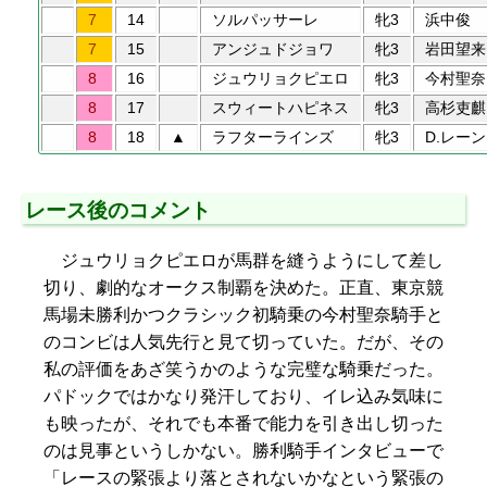
7
14
ソルパッサーレ
牝3
浜中俊
7
15
アンジュドジョワ
牝3
岩田望来
8
16
ジュウリョクピエロ
牝3
今村聖奈
8
17
スウィートハピネス
牝3
高杉吏麒
8
18
▲
ラフターラインズ
牝3
D.レーン
レース後のコメント
ジュウリョクピエロが馬群を縫うようにして差し
切り、劇的なオークス制覇を決めた。正直、東京競
馬場未勝利かつクラシック初騎乗の今村聖奈騎手と
のコンビは人気先行と見て切っていた。だが、その
私の評価をあざ笑うかのような完璧な騎乗だった。
パドックではかなり発汗しており、イレ込み気味に
も映ったが、それでも本番で能力を引き出し切った
のは見事というしかない。勝利騎手インタビューで
「レースの緊張より落とされないかなという緊張の