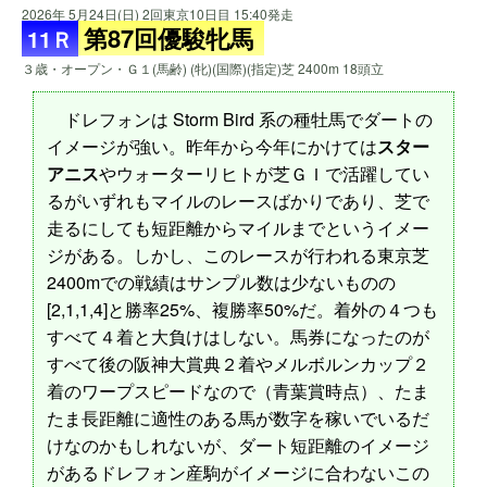
2026年 5月24日(日) 2回東京10日目 15:40発走
第87回優駿牝馬
11Ｒ
３歳・オープン・Ｇ１(馬齢) (牝)(国際)(指定)芝 2400m 18頭立
ドレフォンは Storm Bird 系の種牡馬でダートの
イメージが強い。昨年から今年にかけては
スター
アニス
やウォーターリヒトが芝ＧＩで活躍してい
るがいずれもマイルのレースばかりであり、芝で
走るにしても短距離からマイルまでというイメー
ジがある。しかし、このレースが行われる東京芝
2400mでの戦績はサンプル数は少ないものの
[2,1,1,4]と勝率25%、複勝率50%だ。着外の４つも
すべて４着と大負けはしない。馬券になったのが
すべて後の阪神大賞典２着やメルボルンカップ２
着のワープスピードなので（青葉賞時点）、たま
たま長距離に適性のある馬が数字を稼いでいるだ
けなのかもしれないが、ダート短距離のイメージ
があるドレフォン産駒がイメージに合わないこの