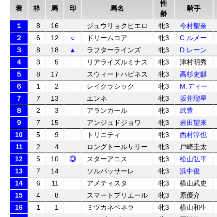
性
着
枠
馬
印
馬名
騎手
齢
１
8
16
ジュウリョクピエロ
牝3
今村聖奈
２
6
12
○
ドリームコア
牝3
C.ルメー
３
8
18
▲
ラフターラインズ
牝3
D.レーン
４
3
5
リアライズルミナス
牝3
津村明秀
５
8
17
スウィートハピネス
牝3
高杉吏麒
６
1
2
レイクラシック
牝3
M.ディー
７
7
13
エンネ
牝3
坂井瑠星
８
2
3
アランカール
牝3
武豊
９
7
15
アンジュドジョワ
牝3
岩田望来
10
5
9
トリニティ
牝3
西村淳也
11
2
4
ロングトールサリー
牝3
戸崎圭太
12
5
10
◎
スターアニス
牝3
松山弘平
13
7
14
ソルパッサーレ
牝3
浜中俊
14
6
11
アメティスタ
牝3
横山武史
15
4
8
スマートプリエール
牝3
原優介
16
1
1
ミツカネベネラ
牝3
横山和生