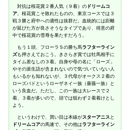
対抗は桜花賞２番人気（９着）の
ドリームコ
ア
。桜花賞こそ敗れたものの、東京コースでは３
戦３勝と府中への適性は抜群だ。血統的には距離
が延びた方が良さそうなタイプであり、得意の府
中で桜花賞の雪辱を果たすだろう。
もう１頭、フローラＳの勝ち馬
ラフターライン
ズ
も押さえておこう。きさらぎ賞では牡馬相手に
タイム差なしの３着。自身や母の名に「ローズ」
やその派生語が含まれないので気づいていない人
もいるかも知れないが、３代母がオークス２着の
ローズバドというローザネイ一族（薔薇一族）と
いう良血だ。ただし、この一族は大レースで２
着、３着が多いので、頭では狙わず２着着けとし
よう。
というわけで、買い目は本線が
スターアニス
と
ドリームコア
の馬連で、その他は
ラフターライン