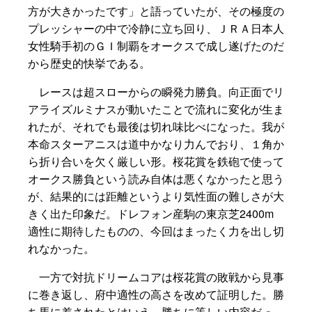
方が大きかったです」と語っていたが、その極度の
プレッシャーの中で冷静に立ち回り、ＪＲＡ日本人
女性騎手初のＧＩ制覇をオークスで成し遂げたのだ
から歴史的快挙である。
レースは超スローからの瞬発力勝負。向正面でリ
アライズルミナスが動いたことで流れに変化が生ま
れたが、それでも最後は切れ味比べになった。我が
本命スターアニスは道中かなり力んでおり、１角か
ら折り合いを欠く厳しい形。桜花賞を鉄砲で使って
オークス勝負という読み自体は悪くなかったと思う
が、結果的には距離というより気性面の難しさが大
きく出た印象だ。ドレフォン産駒の東京芝2400m
適性に期待したものの、今回はまったく力を出し切
れなかった。
一方で対抗ドリームコアは桜花賞の敗戦から見事
に巻き返し、府中適性の高さを改めて証明した。勝
ち馬に差されたとはいえ、勝ちに等しい内容だっ